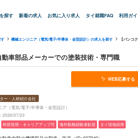
を探す
新着の求人
お気に入り求人
タイ就職FAQ
利用ガイ
探す
機械エンジニア（電気/電子/半導体・金型設計）の求人を探す
【バンコク
自動車部品メーカーでの塗装技術・専門職
WEB応募する
ター・人材紹介会社
ニア（電気/電子/半導体・金型設計）
026/07/23
幹部登用・キャリアアップ可
海外勤務経験者歓迎
タイ現地採用
自動車内部の機構部品の製造・販売（ID: 697849）