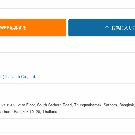
WEB応募する
お気に入り
(Thailand) Co., Ltd.
t 2101-02, 21st Floor, South Sathorn Road, Thungmahamek, Sathorn, Bangkok, 
thorn, Bangkok 10120, Thailand