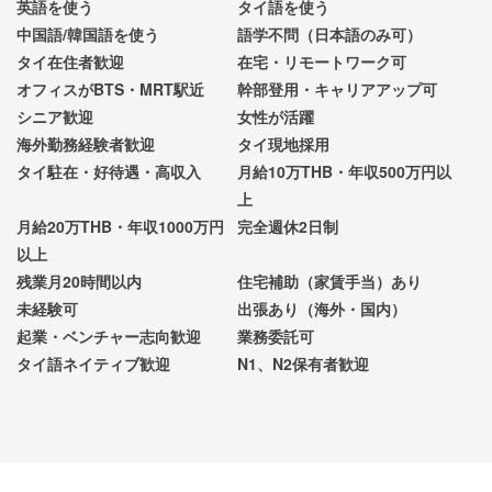
英語を使う
タイ語を使う
中国語/韓国語を使う
語学不問（日本語のみ可）
タイ在住者歓迎
在宅・リモートワーク可
オフィスがBTS・MRT駅近
幹部登用・キャリアアップ可
シニア歓迎
女性が活躍
海外勤務経験者歓迎
タイ現地採用
タイ駐在・好待遇・高収入
月給10万THB・年収500万円以
上
月給20万THB・年収1000万円
完全週休2日制
以上
残業月20時間以内
住宅補助（家賃手当）あり
未経験可
出張あり（海外・国内）
起業・ベンチャー志向歓迎
業務委託可
タイ語ネイティブ歓迎
N1、N2保有者歓迎