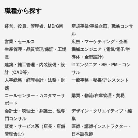
職種から探す
経営、役員、管理者、MD/GM
新規事業/事業企画、戦略コンサ
ル
営業・セールス
広告・マーケティング・企画
生産管理・品質管理/保証・工場
機械エンジニア（電気/電子/半
長
導体・金型設計）
建築・施工管理・内装設備・設
ITエンジニア・SE・PM・コン
計（CAD等）
サル
人事総務・経理会計・法務・財
一般事務・秘書/アシスタント
務
コールセンター・カスタマーサ
購買・物流/在庫管理・貿易
ポート
会計士・税理士・弁護士、他専
デザイン・クリエイティブ・編
門コンサル
集
販売・サービス系（店長・店舗
医師・講師インストラクター・
管理含む）
日本語教師