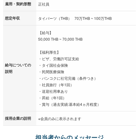
雇用・契約形態
正社員
想定年収
タイバーツ（THB） 70万THB ~ 100万THB
【給与】
50,000 THB ~ 70,000 THB
【福利厚生】
・ビザ、労働許可証支給
給与についての
・タイ国社会保険
説明
・民間医療保険
・バンコクに社宅完備（条件つき）
・社員旅行（年1回）
・送迎社用車あり
・昇給（年1回）
・賞与（過去実績:基本給4ヵ月程度）
採用企業の説明
※会員のみに表示されます
担当者からのメッセージ