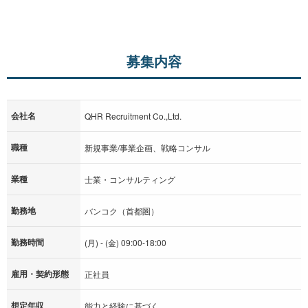
募集内容
会社名
QHR Recruitment Co.,Ltd.
職種
新規事業/事業企画、戦略コンサル
業種
士業・コンサルティング
勤務地
バンコク（首都圏）
勤務時間
(月) - (金) 09:00-18:00
雇用・契約形態
正社員
想定年収
能力と経験に基づく