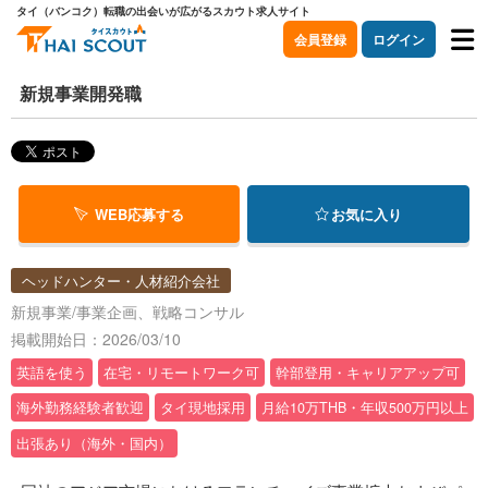
タイ（バンコク）転職の出会いが広がるスカウト求人サイト
会員登録
ログイン
新規事業開発職
WEB応募する
お気に入り
ヘッドハンター・人材紹介会社
新規事業/事業企画、戦略コンサル
掲載開始日：2026/03/10
英語を使う
在宅・リモートワーク可
幹部登用・キャリアアップ可
海外勤務経験者歓迎
タイ現地採用
月給10万THB・年収500万円以上
出張あり（海外・国内）