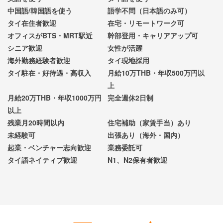
中国語/韓国語を使う
語学不問（日本語のみ可）
タイ在住者歓迎
在宅・リモートワーク可
オフィスがBTS・MRT駅近
幹部登用・キャリアアップ可
シニア歓迎
女性が活躍
海外勤務経験者歓迎
タイ現地採用
タイ駐在・好待遇・高収入
月給10万THB・年収500万円以
上
月給20万THB・年収1000万円
完全週休2日制
以上
残業月20時間以内
住宅補助（家賃手当）あり
未経験可
出張あり（海外・国内）
起業・ベンチャー志向歓迎
業務委託可
タイ語ネイティブ歓迎
N1、N2保有者歓迎