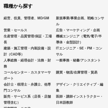
職種から探す
経営、役員、管理者、MD/GM
新規事業/事業企画、戦略コンサ
ル
営業・セールス
広告・マーケティング・企画
生産管理・品質管理/保証・工場
機械エンジニア（電気/電子/半
長
導体・金型設計）
建築・施工管理・内装設備・設
ITエンジニア・SE・PM・コン
計（CAD等）
サル
人事総務・経理会計・法務・財
一般事務・秘書/アシスタント
務
コールセンター・カスタマーサ
購買・物流/在庫管理・貿易
ポート
会計士・税理士・弁護士、他専
デザイン・クリエイティブ・編
門コンサル
集
販売・サービス系（店長・店舗
医師・講師インストラクター・
管理含む）
日本語教師