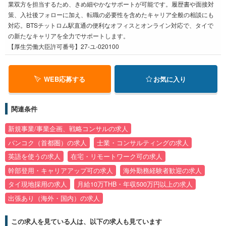
業双方を担当するため、きめ細やかなサポートが可能です。履歴書や面接対
策、入社後フォローに加え、転職の必要性を含めたキャリア全般の相談にも
対応。BTSチットロム駅直通の便利なオフィスとオンライン対応で、タイで
の新たなキャリアを全力でサポートします。
【厚生労働大臣許可番号】27-ユ-020100
WEB応募する
お気に入り
関連条件
新規事業/事業企画、戦略コンサルの求人
バンコク（首都圏）の求人
士業・コンサルティングの求人
英語を使うの求人
在宅・リモートワーク可の求人
幹部登用・キャリアアップ可の求人
海外勤務経験者歓迎の求人
タイ現地採用の求人
月給10万THB・年収500万円以上の求人
出張あり（海外・国内）の求人
この求人を見ている人は、以下の求人も見ています