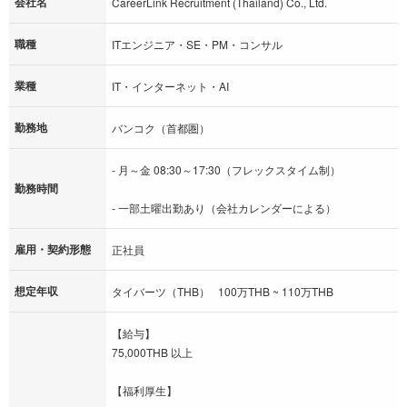
会社名
CareerLink Recruitment (Thailand) Co., Ltd.
職種
ITエンジニア・SE・PM・コンサル
業種
IT・インターネット・AI
勤務地
バンコク（首都圏）
- 月～金 08:30～17:30（フレックスタイム制）
勤務時間
- 一部土曜出勤あり（会社カレンダーによる）
雇用・契約形態
正社員
想定年収
タイバーツ（THB） 100万THB ~ 110万THB
【給与】
75,000THB 以上
【福利厚生】