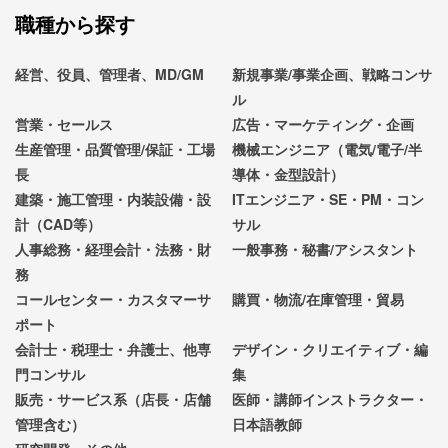
職種から探す
経営、役員、管理者、MD/GM
新規事業/事業企画、戦略コンサ
ル
営業・セールス
広告・マーケティング・企画
生産管理・品質管理/保証・工場
機械エンジニア（電気/電子/半
長
導体・金型設計）
建築・施工管理・内装設備・設
ITエンジニア・SE・PM・コン
計（CAD等）
サル
人事総務・経理会計・法務・財
一般事務・秘書/アシスタント
務
コールセンター・カスタマーサ
購買・物流/在庫管理・貿易
ポート
会計士・税理士・弁護士、他専
デザイン・クリエイティブ・編
門コンサル
集
販売・サービス系（店長・店舗
医師・講師インストラクター・
管理含む）
日本語教師