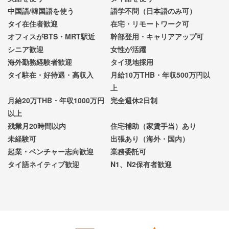
中国語/韓国語を使う
語学不問（日本語のみ可）
タイ在住者歓迎
在宅・リモートワーク可
オフィスがBTS・MRT駅近
幹部登用・キャリアアップ可
シニア歓迎
女性が活躍
海外勤務経験者歓迎
タイ現地採用
タイ駐在・好待遇・高収入
月給10万THB・年収500万円以
上
月給20万THB・年収1000万円
完全週休2日制
以上
残業月20時間以内
住宅補助（家賃手当）あり
未経験可
出張あり（海外・国内）
起業・ベンチャー志向歓迎
業務委託可
タイ語ネイティブ歓迎
N1、N2保有者歓迎