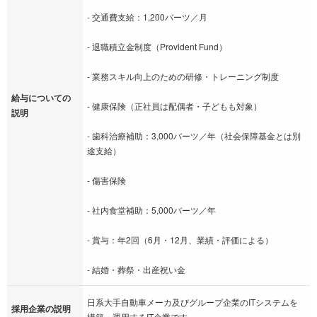
- 交通費支給：1,200バーツ／月
- 退職積立金制度（Provident Fund）
- 業務スキル向上のための研修・トレーニング制度
給与についての
- 健康保険（正社員は配偶者・子どもも対象）
説明
- 歯科治療補助：3,000バーツ／年（社会保障基金とは別
途支給）
- 傷害保険
- 社内食堂補助：5,000バーツ／年
- 賞与：年2回（6月・12月、業績・評価による）
- 結婚・葬祭・出産祝い金
日系大手自動車メーカ及びグループ企業のITシステムを
採用企業の説明
構築・運用するIT企業です。