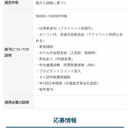
想定年収
能力と経験に基づく
50000~100000THB
・社用車貸与（プライベート利用可）
・ガソリン代・高速代全額支給（プライベート利用も含
める）
・家賃補助
給与についての
・ホテル代全額支給（入居前・面接時）
説明
・昇給あり（60歳未満）
・年次健康診断、民間医療保険（AIA）
・プロビデントファンド加入
・タイ語学校費用補助
・年1回日本帰国（往復航空券会社負担）
・毎年賞与
採用企業の説明
応募情報