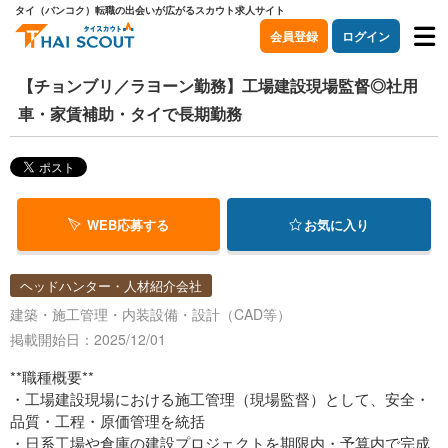
タイ（バンコク）転職の出会いが広がるスカウト求人サイト
会員登録
ログイン
【チョンブリ／ラヨーン勤務】工場建設現場監督◎社用
車・家賃補助・タイで長期勤務
WEB応募する
お気に入り
ヘッドハンター・人材紹介会社
建築・施工管理・内装設備・設計（CAD等）
掲載開始日：2025/12/01
**職種概要**
・工場建設現場における施工管理（現場監督）として、安全・
品質・工程・原価管理を統括
・日系工場や倉庫の建設プロジェクトを期限内・予算内で完成