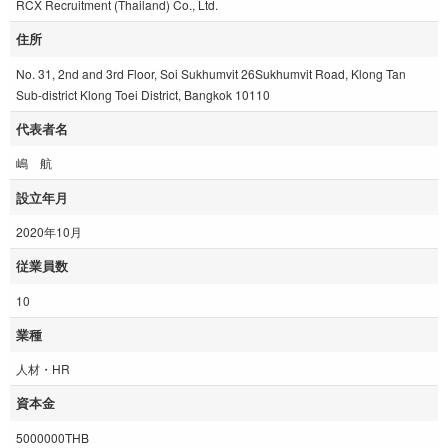
RCX Recruitment (Thailand) Co., Ltd.
住所
No. 31, 2nd and 3rd Floor, Soi Sukhumvit 26Sukhumvit Road, Klong Tan
Sub-district Klong Toei District, Bangkok 10110
代表者名
嶋 航
設立年月
2020年10月
従業員数
10
業種
人材・HR
資本金
5000000THB