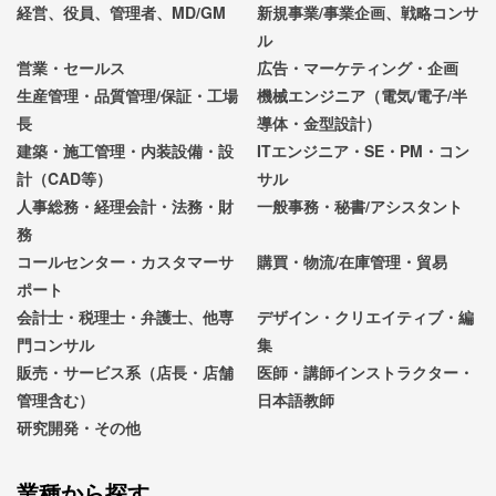
経営、役員、管理者、MD/GM
新規事業/事業企画、戦略コンサ
ル
営業・セールス
広告・マーケティング・企画
生産管理・品質管理/保証・工場
機械エンジニア（電気/電子/半
長
導体・金型設計）
建築・施工管理・内装設備・設
ITエンジニア・SE・PM・コン
計（CAD等）
サル
人事総務・経理会計・法務・財
一般事務・秘書/アシスタント
務
コールセンター・カスタマーサ
購買・物流/在庫管理・貿易
ポート
会計士・税理士・弁護士、他専
デザイン・クリエイティブ・編
門コンサル
集
販売・サービス系（店長・店舗
医師・講師インストラクター・
管理含む）
日本語教師
研究開発・その他
業種から探す