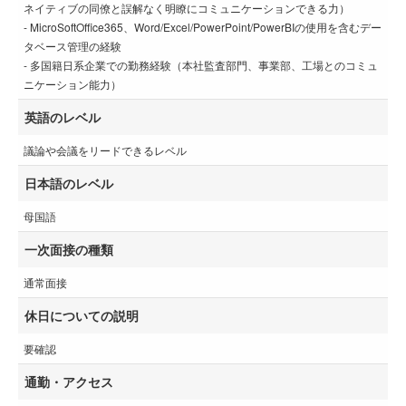
ネイティブの同僚と誤解なく明瞭にコミュニケーションできる力）
- MicroSoftOffice365、Word/Excel/PowerPoint/PowerBIの使用を含むデー
タベース管理の経験
- 多国籍日系企業での勤務経験（本社監査部門、事業部、工場とのコミュ
ニケーション能力）
英語のレベル
議論や会議をリードできるレベル
日本語のレベル
母国語
一次面接の種類
通常面接
休日についての説明
要確認
通勤・アクセス