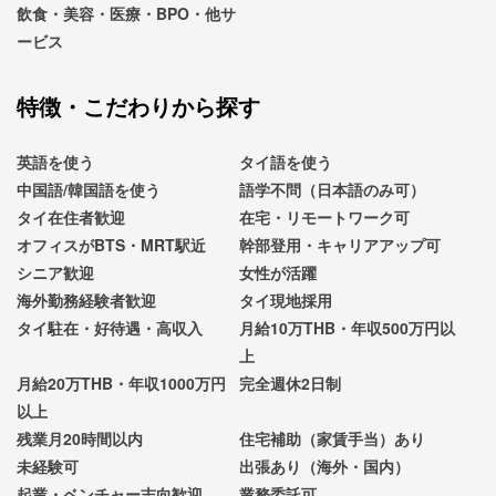
飲食・美容・医療・BPO・他サ
ービス
特徴・こだわりから探す
英語を使う
タイ語を使う
中国語/韓国語を使う
語学不問（日本語のみ可）
タイ在住者歓迎
在宅・リモートワーク可
オフィスがBTS・MRT駅近
幹部登用・キャリアアップ可
シニア歓迎
女性が活躍
海外勤務経験者歓迎
タイ現地採用
タイ駐在・好待遇・高収入
月給10万THB・年収500万円以
上
月給20万THB・年収1000万円
完全週休2日制
以上
残業月20時間以内
住宅補助（家賃手当）あり
未経験可
出張あり（海外・国内）
起業・ベンチャー志向歓迎
業務委託可