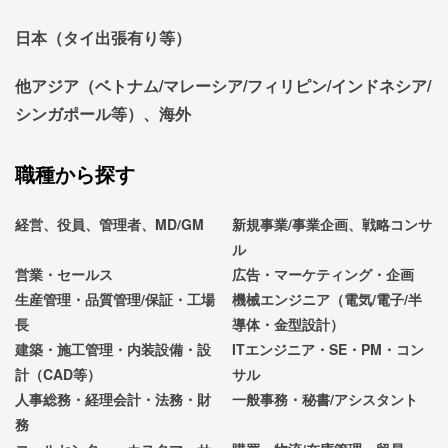
日本（タイ出張有り等）
他アジア（ベトナム/マレーシア/フィリピン/インドネシア/
シンガポール等）、海外
職種から探す
経営、役員、管理者、MD/GM
新規事業/事業企画、戦略コンサ
ル
営業・セールス
広告・マーケティング・企画
生産管理・品質管理/保証・工場
機械エンジニア（電気/電子/半
長
導体・金型設計）
建築・施工管理・内装設備・設
ITエンジニア・SE・PM・コン
計（CAD等）
サル
人事総務・経理会計・法務・財
一般事務・秘書/アシスタント
務