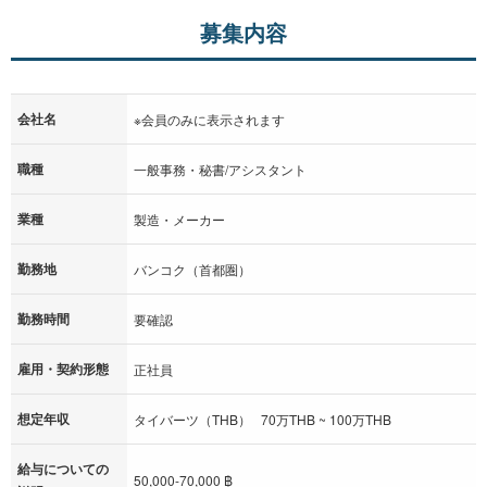
募集内容
会社名
※会員のみに表示されます
職種
一般事務・秘書/アシスタント
業種
製造・メーカー
勤務地
バンコク（首都圏）
勤務時間
要確認
雇用・契約形態
正社員
想定年収
タイバーツ（THB） 70万THB ~ 100万THB
給与についての
50,000-70,000 ฿