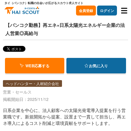
タイ（バンコク）転職の出会いが広がるスカウト求人サイト
会員登録
ログイン
【バンコク勤務】再エネ×日系太陽光エネルギー企業の法
人営業◎高給与
WEB応募する
お気に入り
ヘッドハンター・人材紹介会社
営業・セールス
掲載開始日：2025/11/12
日系企業を中心に、法人顧客への太陽光発電導入提案を行う営
業職です。新規開拓から提案、設置まで一貫して担当し、再エ
ネ導入によるコスト削減と環境貢献をサポートします。