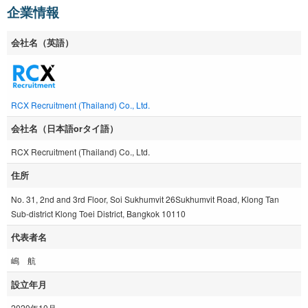
企業情報
会社名（英語）
RCX Recruitment (Thailand) Co., Ltd.
会社名（日本語orタイ語）
RCX Recruitment (Thailand) Co., Ltd.
住所
No. 31, 2nd and 3rd Floor, Soi Sukhumvit 26Sukhumvit Road, Klong Tan
Sub-district Klong Toei District, Bangkok 10110
代表者名
嶋 航
設立年月
2020年10月