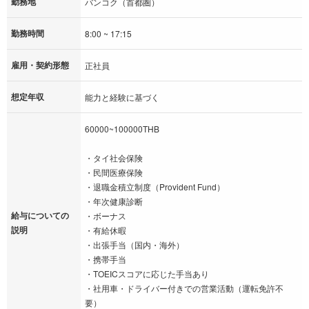
勤務地
バンコク（首都圏）
勤務時間
8:00 ~ 17:15
雇用・契約形態
正社員
想定年収
能力と経験に基づく
60000~100000THB
・タイ社会保険
・民間医療保険
・退職金積立制度（Provident Fund）
・年次健康診断
給与についての
・ボーナス
説明
・有給休暇
・出張手当（国内・海外）
・携帯手当
・TOEICスコアに応じた手当あり
・社用車・ドライバー付きでの営業活動（運転免許不
要）