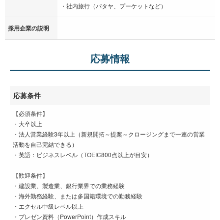
・社内旅行（パタヤ、プーケットなど）
採用企業の説明
応募情報
応募条件
【必須条件】
・大卒以上
・法人営業経験3年以上（新規開拓～提案～クロージングまで一連の営業
活動を自己完結できる）
・英語：ビジネスレベル（TOEIC800点以上が目安）
【歓迎条件】
・建設業、製造業、銀行業界での業務経験
・海外勤務経験、または多国籍環境での勤務経験
・エクセル中級レベル以上
・プレゼン資料（PowerPoint）作成スキル