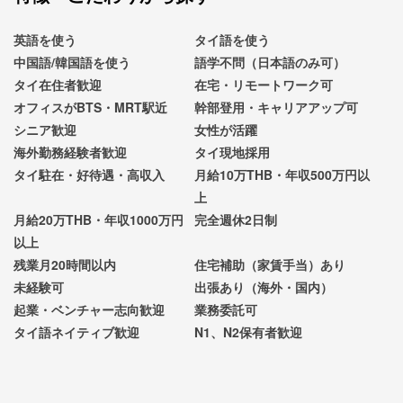
英語を使う
タイ語を使う
中国語/韓国語を使う
語学不問（日本語のみ可）
タイ在住者歓迎
在宅・リモートワーク可
オフィスがBTS・MRT駅近
幹部登用・キャリアアップ可
シニア歓迎
女性が活躍
海外勤務経験者歓迎
タイ現地採用
タイ駐在・好待遇・高収入
月給10万THB・年収500万円以
上
月給20万THB・年収1000万円
完全週休2日制
以上
残業月20時間以内
住宅補助（家賃手当）あり
未経験可
出張あり（海外・国内）
起業・ベンチャー志向歓迎
業務委託可
タイ語ネイティブ歓迎
N1、N2保有者歓迎