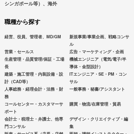
シンガポール等）、海外
職種から探す
経営、役員、管理者、MD/GM
新規事業/事業企画、戦略コンサ
ル
営業・セールス
広告・マーケティング・企画
生産管理・品質管理/保証・工場
機械エンジニア（電気/電子/半
長
導体・金型設計）
建築・施工管理・内装設備・設
ITエンジニア・SE・PM・コン
計（CAD等）
サル
人事総務・経理会計・法務・財
一般事務・秘書/アシスタント
務
コールセンター・カスタマーサ
購買・物流/在庫管理・貿易
ポート
会計士・税理士・弁護士、他専
デザイン・クリエイティブ・編
門コンサル
集
販売・サービス系（店長・店舗
医師・講師インストラクター・