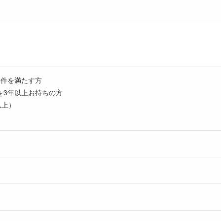
要件を満たす方
を3年以上お持ちの方
e以上）