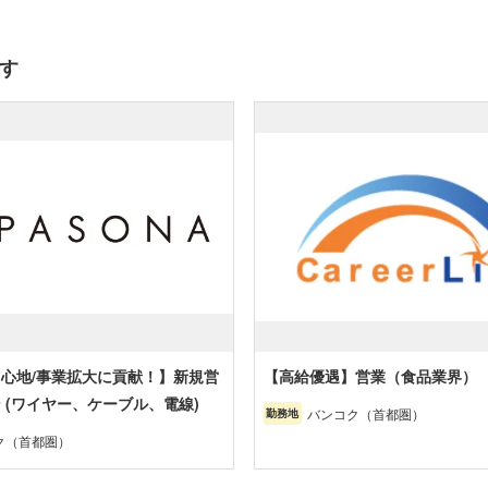
す
心地/事業拡大に貢献！】新規営
【高給優遇】営業（食品業界）
 (ワイヤー、ケーブル、電線)
バンコク（首都圏）
勤務地
ク（首都圏）