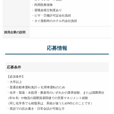
・民間医療保険
・退職金積立制度あり
・ビザ・労働許可証会社負担
・タイ渡航時のホテル代会社負担
採用企業の説明
応募情報
応募条件
【必須条件】
・大卒以上
・普通自動車運転免許-> 社用車運転のため
・化学・製薬・水処理・農薬等のいずれかの業界経験、または国際商社
（B to B）や物流の国際貿易関連での営業マネジメント経験
（同じ化学系でも樹脂系は、系統が違うためNGとのことです）
・英語での読み書き・日常会話が可能な方