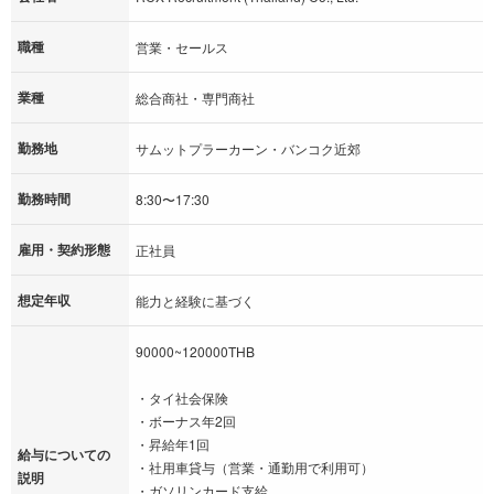
職種
営業・セールス
業種
総合商社・専門商社
勤務地
サムットプラーカーン・バンコク近郊
勤務時間
8:30〜17:30
雇用・契約形態
正社員
想定年収
能力と経験に基づく
90000~120000THB
・タイ社会保険
・ボーナス年2回
・昇給年1回
給与についての
・社用車貸与（営業・通勤用で利用可）
説明
・ガソリンカード支給