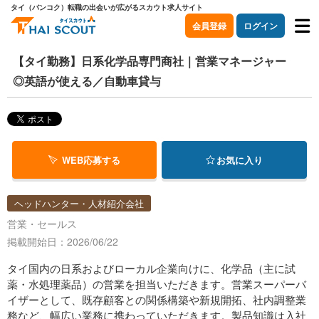
タイ（バンコク）転職の出会いが広がるスカウト求人サイト
会員登録
ログイン
【タイ勤務】日系化学品専門商社｜営業マネージャー
◎英語が使える／自動車貸与
WEB応募する
お気に入り
ヘッドハンター・人材紹介会社
営業・セールス
掲載開始日：2026/06/22
タイ国内の日系およびローカル企業向けに、化学品（主に試
薬・水処理薬品）の営業を担当いただきます。営業スーパーバ
イザーとして、既存顧客との関係構築や新規開拓、社内調整業
務など、幅広い業務に携わっていただきます。製品知識は入社