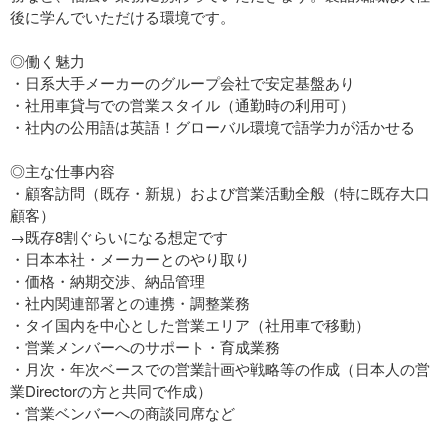
後に学んでいただける環境です。
◎働く魅力
・日系大手メーカーのグループ会社で安定基盤あり
・社用車貸与での営業スタイル（通勤時の利用可）
・社内の公用語は英語！グローバル環境で語学力が活かせる
◎主な仕事内容
・顧客訪問（既存・新規）および営業活動全般（特に既存大口
顧客）
→既存8割ぐらいになる想定です
・日本本社・メーカーとのやり取り
・価格・納期交渉、納品管理
・社内関連部署との連携・調整業務
・タイ国内を中心とした営業エリア（社用車で移動）
・営業メンバーへのサポート・育成業務
・月次・年次ベースでの営業計画や戦略等の作成（日本人の営
業Directorの方と共同で作成）
・営業ベンバーへの商談同席など