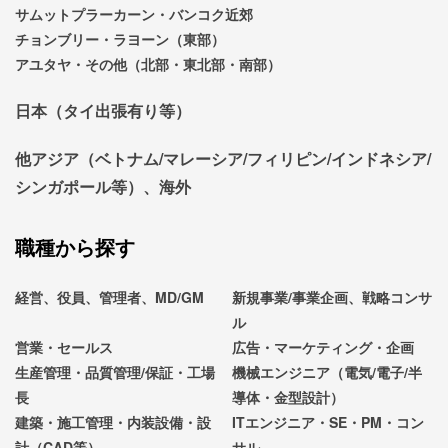
サムットプラーカーン・バンコク近郊
チョンブリー・ラヨーン（東部）
アユタヤ・その他（北部・東北部・南部）
日本（タイ出張有り等）
他アジア（ベトナム/マレーシア/フィリピン/インドネシア/
シンガポール等）、海外
職種から探す
経営、役員、管理者、MD/GM
新規事業/事業企画、戦略コンサ
ル
営業・セールス
広告・マーケティング・企画
生産管理・品質管理/保証・工場
機械エンジニア（電気/電子/半
長
導体・金型設計）
建築・施工管理・内装設備・設
ITエンジニア・SE・PM・コン
計（CAD等）
サル