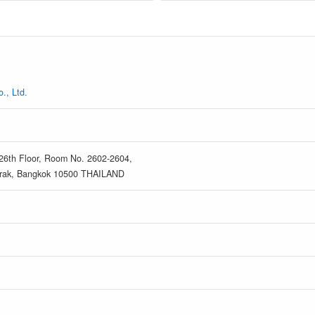
., Ltd.
 26th Floor, Room No. 2602-2604,
grak, Bangkok 10500 THAILAND