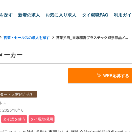
を探す
新着の求人
お気に入り求人
タイ就職FAQ
利用ガイ
営業・セールスの求人を探す
営業担当_日系精密プラスチック成形部品メ...
メーカー
WEB応募する
ター・人材紹介会社
ルス
025/10/16
タイ語を使う
タイ現地採用
プラスチック射出成形を専門とした製造会社での営業担当のポジ