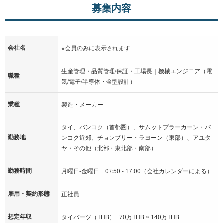
募集内容
会社名
※会員のみに表示されます
生産管理・品質管理/保証・工場長｜機械エンジニア（電
職種
気/電子/半導体・金型設計）
業種
製造・メーカー
タイ、バンコク（首都圏）、サムットプラーカーン・バ
勤務地
ンコク近郊、チョンブリー・ラヨーン（東部）、アユタ
ヤ・その他（北部・東北部・南部）
勤務時間
月曜日-金曜日 07:50 - 17:00（会社カレンダーによる）
雇用・契約形態
正社員
想定年収
タイバーツ（THB） 70万THB ~ 140万THB