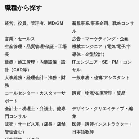
職種から探す
経営、役員、管理者、MD/GM
新規事業/事業企画、戦略コンサ
ル
営業・セールス
広告・マーケティング・企画
生産管理・品質管理/保証・工場
機械エンジニア（電気/電子/半
長
導体・金型設計）
建築・施工管理・内装設備・設
ITエンジニア・SE・PM・コン
計（CAD等）
サル
人事総務・経理会計・法務・財
一般事務・秘書/アシスタント
務
コールセンター・カスタマーサ
購買・物流/在庫管理・貿易
ポート
会計士・税理士・弁護士、他専
デザイン・クリエイティブ・編
門コンサル
集
販売・サービス系（店長・店舗
医師・講師インストラクター・
管理含む）
日本語教師