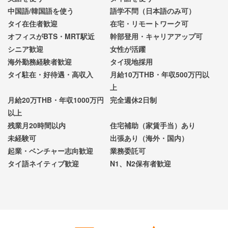
中国語/韓国語を使う
語学不問（日本語のみ可）
タイ在住者歓迎
在宅・リモートワーク可
オフィスがBTS・MRT駅近
幹部登用・キャリアアップ可
シニア歓迎
女性が活躍
海外勤務経験者歓迎
タイ現地採用
タイ駐在・好待遇・高収入
月給10万THB・年収500万円以
上
月給20万THB・年収1000万円
完全週休2日制
以上
残業月20時間以内
住宅補助（家賃手当）あり
未経験可
出張あり（海外・国内）
起業・ベンチャー志向歓迎
業務委託可
タイ語ネイティブ歓迎
N1、N2保有者歓迎