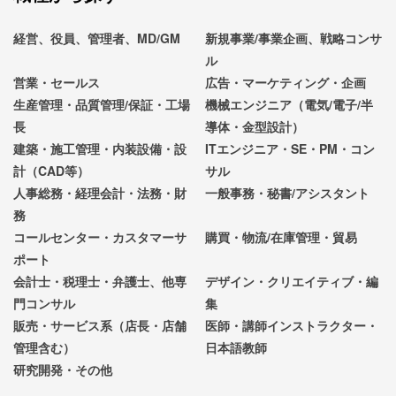
経営、役員、管理者、MD/GM
新規事業/事業企画、戦略コンサ
ル
営業・セールス
広告・マーケティング・企画
生産管理・品質管理/保証・工場
機械エンジニア（電気/電子/半
長
導体・金型設計）
建築・施工管理・内装設備・設
ITエンジニア・SE・PM・コン
計（CAD等）
サル
人事総務・経理会計・法務・財
一般事務・秘書/アシスタント
務
コールセンター・カスタマーサ
購買・物流/在庫管理・貿易
ポート
会計士・税理士・弁護士、他専
デザイン・クリエイティブ・編
門コンサル
集
販売・サービス系（店長・店舗
医師・講師インストラクター・
管理含む）
日本語教師
研究開発・その他