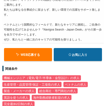
ご案内します。
私たちは単なる仕事紹介に留まらず、新しい環境での活躍をサポート致しま
す。
ベトナムという国際的なフィールドで、新たなキャリアに挑戦し、ご自身の
可能性を広げてみませんか？『Navigos Search - Japan Desk』がその第一歩
を全力でサポートします。
ぜひ、私たちと一緒に次のキャリアの可能性を探りましょう。
WEB応募する
お気に入り
関連条件
機械エンジニア（電気/電子/半導体・金型設計）の求人
生産管理・品質管理/保証・工場長の求人
ベトナムの求人
製造・メーカーの求人
総合商社・専門商社の求人
英語を使うの求人
海外勤務経験者歓迎の求人
完全週休2日制の求人