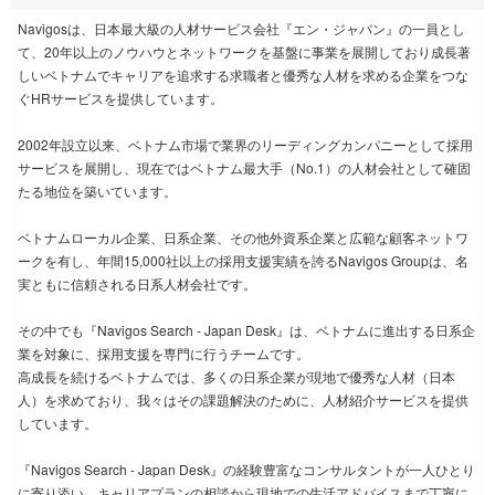
Navigosは、日本最大級の人材サービス会社『エン・ジャパン』の一員とし
て、20年以上のノウハウとネットワークを基盤に事業を展開しており成長著
しいベトナムでキャリアを追求する求職者と優秀な人材を求める企業をつな
ぐHRサービスを提供しています。
2002年設立以来、ベトナム市場で業界のリーディングカンパニーとして採用
サービスを展開し、現在ではベトナム最大手（No.1）の人材会社として確固
たる地位を築いています。
ベトナムローカル企業、日系企業、その他外資系企業と広範な顧客ネットワ
ークを有し、年間15,000社以上の採用支援実績を誇るNavigos Groupは、名
実ともに信頼される日系人材会社です。
その中でも『Navigos Search - Japan Desk』は、ベトナムに進出する日系企
業を対象に、採用支援を専門に行うチームです。
高成長を続けるベトナムでは、多くの日系企業が現地で優秀な人材（日本
人）を求めており、我々はその課題解決のために、人材紹介サービスを提供
しています。
『Navigos Search - Japan Desk』の経験豊富なコンサルタントが一人ひとり
に寄り添い、キャリアプランの相談から現地での生活アドバイスまで丁寧に