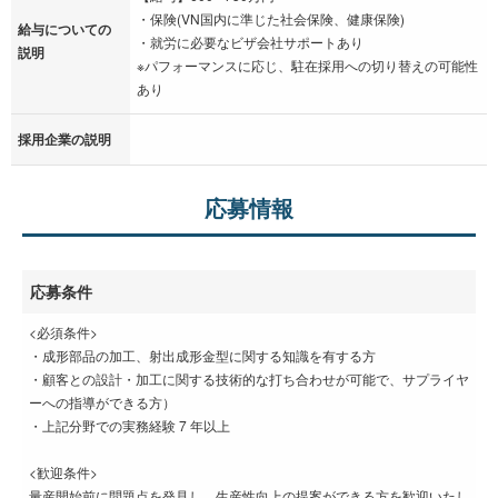
・保険(VN国内に準じた社会保険、健康保険)
給与についての
・就労に必要なビザ会社サポートあり
説明
※パフォーマンスに応じ、駐在採用への切り替えの可能性
あり
採用企業の説明
応募情報
応募条件
<必須条件>
・成形部品の加工、射出成形金型に関する知識を有する方
・顧客との設計・加工に関する技術的な打ち合わせが可能で、サプライヤ
ーへの指導ができる方）
・上記分野での実務経験 7 年以上
<歓迎条件>
量産開始前に問題点を発見し、生産性向上の提案ができる方を歓迎いたし