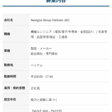
会社名
Navigos Group Vietnam JSC
機械エンジニア（電気/電子/半導体・金型設計）｜生産管
職種
理・品質管理/保証・工場長
製造・メーカー
業種
総合商社・専門商社
勤務地
ベトナム
勤務時間
平日9:00 - 17:45
雇用・契約形態
正社員
想定年収
能力と経験に基づく
【給与】600 - 750万円