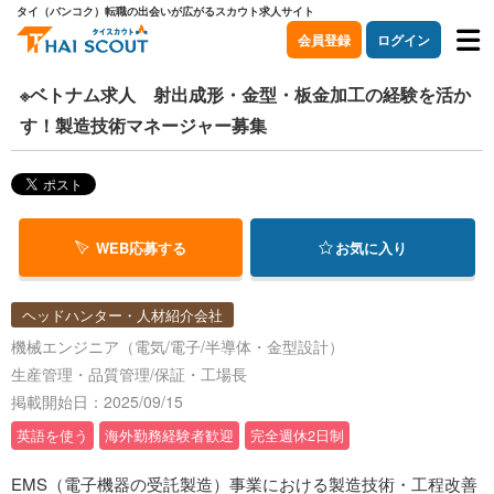
タイ（バンコク）転職の出会いが広がるスカウト求人サイト
会員登録
ログイン
※ベトナム求人 射出成形・金型・板金加工の経験を活か
す！製造技術マネージャー募集
WEB応募する
お気に入り
ヘッドハンター・人材紹介会社
機械エンジニア（電気/電子/半導体・金型設計）
生産管理・品質管理/保証・工場長
掲載開始日：2025/09/15
英語を使う
海外勤務経験者歓迎
完全週休2日制
EMS（電子機器の受託製造）事業における製造技術・工程改善