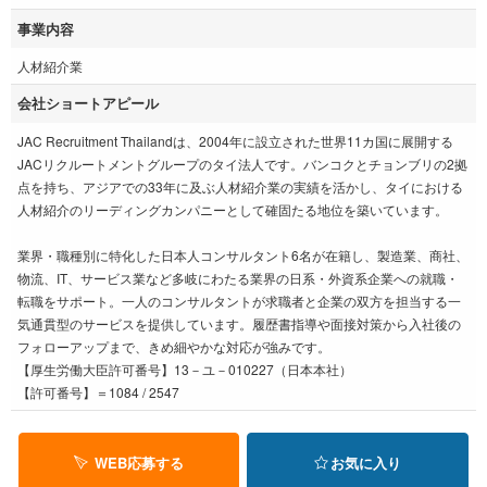
事業内容
人材紹介業
会社ショートアピール
JAC Recruitment Thailandは、2004年に設立された世界11カ国に展開する
JACリクルートメントグループのタイ法人です。バンコクとチョンブリの2拠
点を持ち、アジアでの33年に及ぶ人材紹介業の実績を活かし、タイにおける
人材紹介のリーディングカンパニーとして確固たる地位を築いています。
業界・職種別に特化した日本人コンサルタント6名が在籍し、製造業、商社、
物流、IT、サービス業など多岐にわたる業界の日系・外資系企業への就職・
転職をサポート。一人のコンサルタントが求職者と企業の双方を担当する一
気通貫型のサービスを提供しています。履歴書指導や面接対策から入社後の
フォローアップまで、きめ細やかな対応が強みです。
【厚生労働大臣許可番号】13－ユ－010227（日本本社）
【許可番号】＝1084 / 2547
WEB応募する
お気に入り