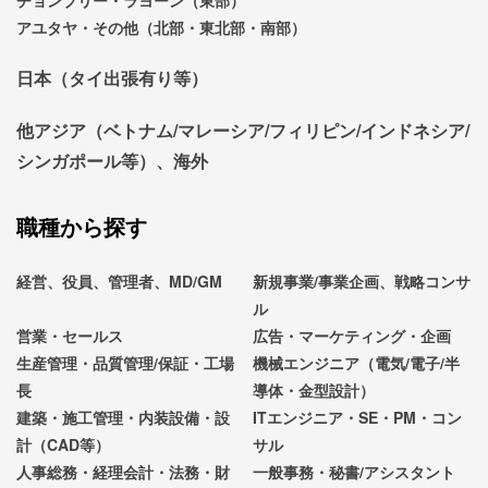
アユタヤ・その他（北部・東北部・南部）
日本（タイ出張有り等）
他アジア（ベトナム/マレーシア/フィリピン/インドネシア/
シンガポール等）、海外
職種から探す
経営、役員、管理者、MD/GM
新規事業/事業企画、戦略コンサ
ル
営業・セールス
広告・マーケティング・企画
生産管理・品質管理/保証・工場
機械エンジニア（電気/電子/半
長
導体・金型設計）
建築・施工管理・内装設備・設
ITエンジニア・SE・PM・コン
計（CAD等）
サル
人事総務・経理会計・法務・財
一般事務・秘書/アシスタント