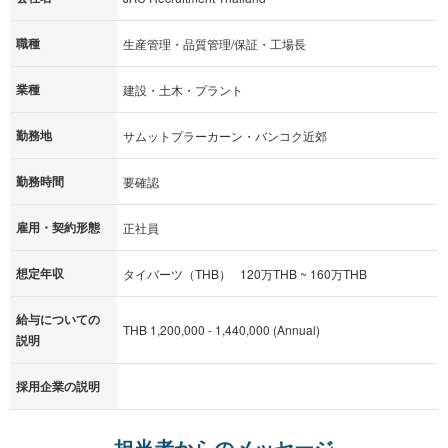
職種
生産管理・品質管理/保証・工場長
業種
建設・土木・プラント
勤務地
サムットプラーカーン・バンコク近郊
勤務時間
要確認
雇用・契約形態
正社員
想定年収
タイバーツ（THB） 120万THB ~ 160万THB
給与についての
THB 1,200,000 - 1,440,000 (Annual)
説明
採用企業の説明
担当者からのメッセージ