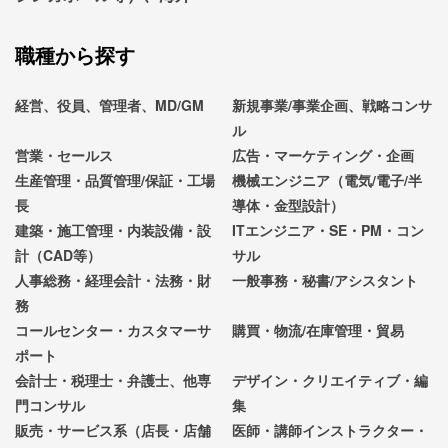
職種から探す
経営、役員、管理者、MD/GM
新規事業/事業企画、戦略コンサ
ル
営業・セールス
広告・マーケティング・企画
生産管理・品質管理/保証・工場
機械エンジニア（電気/電子/半
長
導体・金型設計）
建築・施工管理・内装設備・設
ITエンジニア・SE・PM・コン
計（CAD等）
サル
人事総務・経理会計・法務・財
一般事務・秘書/アシスタント
務
コールセンター・カスタマーサ
購買・物流/在庫管理・貿易
ポート
会計士・税理士・弁護士、他専
デザイン・クリエイティブ・編
門コンサル
集
販売・サービス系（店長・店舗
医師・講師インストラクター・