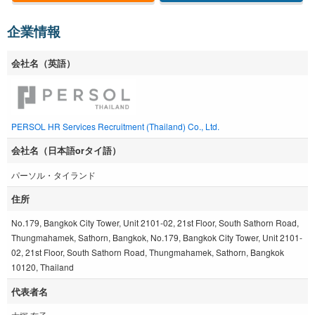
企業情報
会社名（英語）
PERSOL HR Services Recruitment (Thailand) Co., Ltd.
会社名（日本語orタイ語）
パーソル・タイランド
住所
No.179, Bangkok City Tower, Unit 2101-02, 21st Floor, South Sathorn Road,
Thungmahamek, Sathorn, Bangkok, No.179, Bangkok City Tower, Unit 2101-
02, 21st Floor, South Sathorn Road, Thungmahamek, Sathorn, Bangkok
10120, Thailand
代表者名