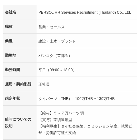
会社名
PERSOL HR Services Recruitment (Thailand) Co., Ltd.
職種
営業・セールス
業種
建設・土木・プラント
勤務地
バンコク（首都圏）
勤務時間
平日（09:00～18:00）
雇用・契約形態
正社員
想定年収
タイバーツ（THB） 100万THB ~ 130万THB
【給与】５～７万バーツ/月
給与についての
【賞与】業績連動型
説明
【福利厚生】タイ社会保険、コミッション制度、就労ビ
ザ・労働許可証の支給