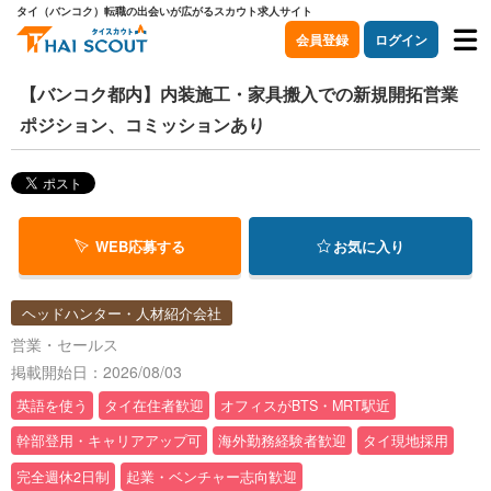
タイ（バンコク）転職の出会いが広がるスカウト求人サイト
会員登録
ログイン
【バンコク都内】内装施工・家具搬入での新規開拓営業
ポジション、コミッションあり
WEB応募する
お気に入り
ヘッドハンター・人材紹介会社
営業・セールス
掲載開始日：2026/08/03
英語を使う
タイ在住者歓迎
オフィスがBTS・MRT駅近
幹部登用・キャリアアップ可
海外勤務経験者歓迎
タイ現地採用
完全週休2日制
起業・ベンチャー志向歓迎