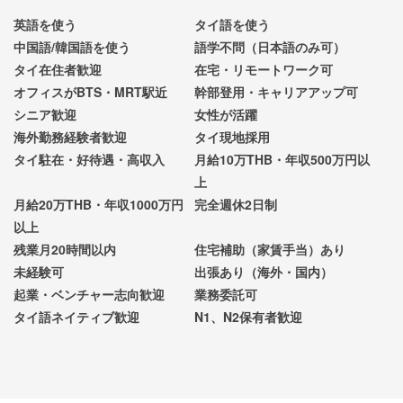
英語を使う
タイ語を使う
中国語/韓国語を使う
語学不問（日本語のみ可）
タイ在住者歓迎
在宅・リモートワーク可
オフィスがBTS・MRT駅近
幹部登用・キャリアアップ可
シニア歓迎
女性が活躍
海外勤務経験者歓迎
タイ現地採用
タイ駐在・好待遇・高収入
月給10万THB・年収500万円以
上
月給20万THB・年収1000万円
完全週休2日制
以上
残業月20時間以内
住宅補助（家賃手当）あり
未経験可
出張あり（海外・国内）
起業・ベンチャー志向歓迎
業務委託可
タイ語ネイティブ歓迎
N1、N2保有者歓迎