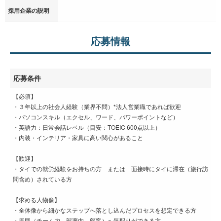
採用企業の説明
応募情報
応募条件
【必須】
・３年以上の社会人経験（業界不問）*法人営業職であれば歓迎
・パソコンスキル（エクセル、ワード、パワーポイントなど）
・英語力：日常会話レベル（目安：TOEIC 600点以上）
・内装・インテリア・家具に高い関心があること
【歓迎】
・タイでの就労経験をお持ちの方 または 面接時にタイに滞在（旅行訪
問含め）されている方
【求める人物像】
・全体像から細かなステップへ落とし込んだプロセスを想定できる方
・周囲（チーム内、部署内、顧客）へ気配りができる方