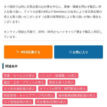
タイ国内では特に日系企業のお仕事を中心に、業種・職種を問わず幅広い求
人を取り扱い、アメリカ企業のKELLY Servicesとの合弁により非日系企業の
求人も取り扱いがございます（企業の採用状況により取り扱いが無い場合も
ございます）
オンライン登録も可能で、20代・30代からハイキャリア層まで幅広く対応し
ています。
WEB応募する
お気に入り
関連条件
営業・セールスの求人
バンコク（首都圏）の求人
建設・土木・プラントの求人
英語を使うの求人
タイ在住者歓迎の求人
オフィスがBTS・MRT駅近の求人
幹部登用・キャリアアップ可の求人
海外勤務経験者歓迎の求人
タイ現地採用の求人
完全週休2日制の求人