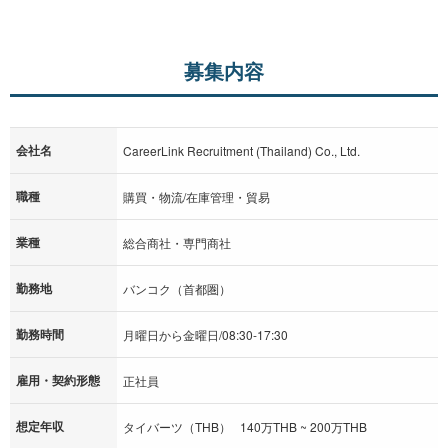
募集内容
会社名
CareerLink Recruitment (Thailand) Co., Ltd.
職種
購買・物流/在庫管理・貿易
業種
総合商社・専門商社
勤務地
バンコク（首都圏）
勤務時間
月曜日から金曜日/08:30-17:30
雇用・契約形態
正社員
想定年収
タイバーツ（THB） 140万THB ~ 200万THB