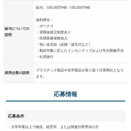
給与：100,000THB - 150,000THB
福利厚生：
・ボーナス
給与についての
・退職金積立制度あり
説明
・民間医療保険加入
・祝い金支給（結婚・誕生日など）
・勤続年数に応じたインセンティブおよび年次勤勉手当
・社員旅行
プラスチック製品や化学製品を取り扱う日系商社となり
採用企業の説明
ます。
応募情報
応募条件
・大学卒業以上で物流、経営学、または関連分野専攻の方