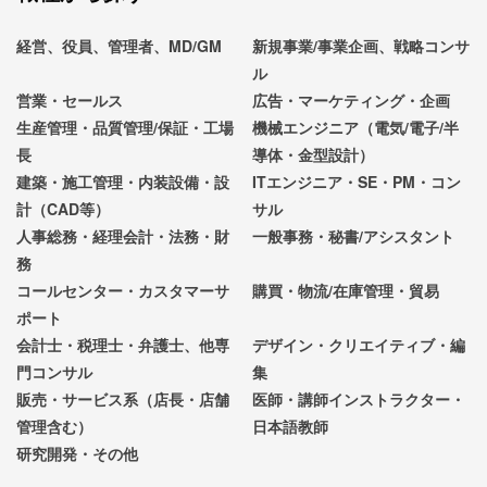
経営、役員、管理者、MD/GM
新規事業/事業企画、戦略コンサ
ル
営業・セールス
広告・マーケティング・企画
生産管理・品質管理/保証・工場
機械エンジニア（電気/電子/半
長
導体・金型設計）
建築・施工管理・内装設備・設
ITエンジニア・SE・PM・コン
計（CAD等）
サル
人事総務・経理会計・法務・財
一般事務・秘書/アシスタント
務
コールセンター・カスタマーサ
購買・物流/在庫管理・貿易
ポート
会計士・税理士・弁護士、他専
デザイン・クリエイティブ・編
門コンサル
集
販売・サービス系（店長・店舗
医師・講師インストラクター・
管理含む）
日本語教師
研究開発・その他