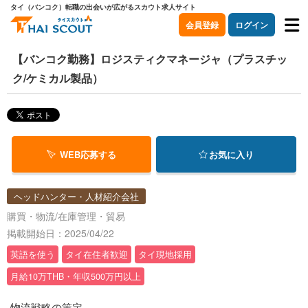
タイ（バンコク）転職の出会いが広がるスカウト求人サイト
会員登録
ログイン
【バンコク勤務】ロジスティクマネージャ（プラスチッ
ク/ケミカル製品）
WEB応募する
お気に入り
ヘッドハンター・人材紹介会社
購買・物流/在庫管理・貿易
掲載開始日：2025/04/22
英語を使う
タイ在住者歓迎
タイ現地採用
月給10万THB・年収500万円以上
-物流戦略の策定