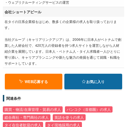
・ウェブリクルーティングサービスの運営
会社ショートアピール
在タイの日系企業様をはじめ、数多くの企業様の求人を取り扱っておりま
す。
当社グループ（キャリアリンクアジア）は、2006年に日本人がベトナムで創
業した人材会社で、420万人の登録者を持つ求人サイトを運営しながら人材
紹介業を展開しています。日本人・ベトナム人・タイ人求職者一人ひとりに
寄り添い、キャリアプランニングや新たな魅力の発掘を通じて就職・転職を
サポートしています。
WEB応募する
お気に入り
関連条件
購買・物流/在庫管理・貿易の求人
バンコク（首都圏）の求人
総合商社・専門商社の求人
英語を使うの求人
タイ在住者歓迎の求人
タイ現地採用の求人