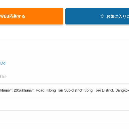
WEB応募する
お気に入り
Ltd.
Ltd.
ukhumvit 26Sukhumvit Road, Klong Tan Sub-district Klong Toei District, Bangko