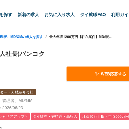
を探す
新着の求人
お気に入り求人
タイ就職FAQ
利用ガイ
理者、MD/GMの求人を探す
最大年収1200万円【駐在案件】MD(現...
法人社長)バンコク
WEB応募する
ター・人材紹介会社
管理者、MD/GM
026/06/23
キャリアアップ可
タイ駐在・好待遇・高収入
月給10万THB・年収500万
】