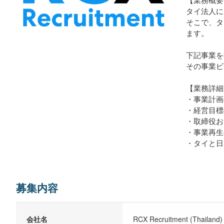
タイ法人に
そこで、タ
ます。
下記事業を
その事業ビ
【業務詳細
・事業計画
・経営目標
・取締役お
・事業再生
・タイと日
募集内容
会社名
RCX Recruitment (Thailand) 