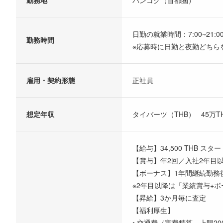
日勤の就業時間：7:00~21:
勤務時間
※応募時に日勤と夜勤どちら
雇用・契約形態
正社員
想定年収
タイバーツ（THB） 45万THB
【給与】34,500 THB スター
【賞与】年2回／入社2年目
【ボーナス】1年間継続勤務後
※2年目以降は「業績賞与+
【昇給】3か月毎に査定
【福利厚生】
• 交通費（実費精算 上限200T