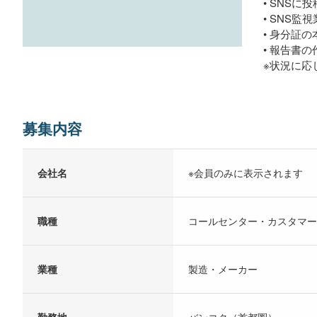
• SNS
• SNS監
• 身分証
• 報告書
※状況に応
募集内容
会社名
※会員のみに表示されます
職種
コールセンター・カスタマー
業種
製造・メーカー
勤務地
バンコク（首都圏）