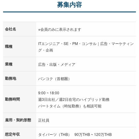
募集内容
会社名
※会員のみに表示されます
ITエンジニア・SE・PM・コンサル｜広告・マーケティン
職種
グ・企画
業種
広告・出版・メディア
勤務地
バンコク（首都圏）
9:00 ~ 18:00
勤務時間
週3日出社／週2日在宅のハイブリッド勤務
パートタイム（時短勤務）も相談可能
雇用・契約形態
正社員
想定年収
タイバーツ（THB） 90万THB ~ 120万THB