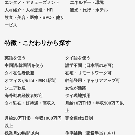
エンタメ・アミューズメント
エネルギー・環境
人材紹介・人材派遣・HR
観光・旅行・ホテル
飲食・美容・医療・BPO・他サ
ービス
特徴・こだわりから探す
英語を使う
タイ語を使う
中国語/韓国語を使う
語学不問（日本語のみ可）
タイ在住者歓迎
在宅・リモートワーク可
オフィスがBTS・MRT駅近
幹部登用・キャリアアップ可
シニア歓迎
女性が活躍
海外勤務経験者歓迎
タイ現地採用
タイ駐在・好待遇・高収入
月給10万THB・年収500万円以
上
月給20万THB・年収1000万円
完全週休2日制
以上
残業月20時間以内
住宅補助（家賃手当）あり