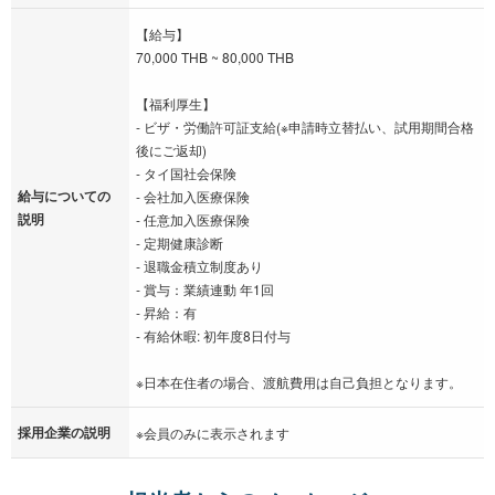
【給与】
70,000 THB ~ 80,000 THB
【福利厚生】
- ビザ・労働許可証支給(※申請時立替払い、試用期間合格
後にご返却)
- タイ国社会保険
給与についての
- 会社加入医療保険
説明
- 任意加入医療保険
- 定期健康診断
‐ 退職金積立制度あり
‐ 賞与：業績連動 年1回
- 昇給：有
- 有給休暇: 初年度8日付与
※日本在住者の場合、渡航費用は自己負担となります。
採用企業の説明
※会員のみに表示されます