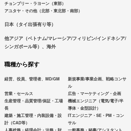
チョンブリー・ラヨーン（東部）
アユタヤ・その他（北部・東北部・南部）
日本（タイ出張有り等）
他アジア（ベトナム/マレーシア/フィリピン/インドネシア/
シンガポール等）、海外
職種から探す
経営、役員、管理者、MD/GM
新規事業/事業企画、戦略コンサ
ル
営業・セールス
広告・マーケティング・企画
生産管理・品質管理/保証・工場
機械エンジニア（電気/電子/半
長
導体・金型設計）
建築・施工管理・内装設備・設
ITエンジニア・SE・PM・コン
計（CAD等）
サル
人事総務・経理会計・法務・財
一般事務・秘書/アシスタント