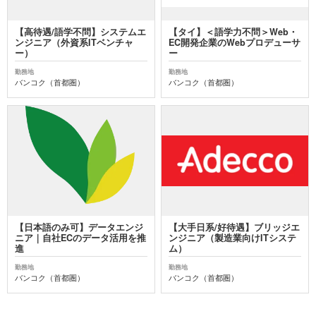
【高待遇/語学不問】システムエ
【タイ】＜語学力不問＞Web・
ンジニア（外資系ITベンチャ
EC開発企業のWebプロデューサ
ー）
ー
勤務地
勤務地
バンコク（首都圏）
バンコク（首都圏）
【日本語のみ可】データエンジ
【大手日系/好待遇】ブリッジエ
ニア｜自社ECのデータ活用を推
ンジニア（製造業向けITシステ
進
ム）
勤務地
勤務地
バンコク（首都圏）
バンコク（首都圏）