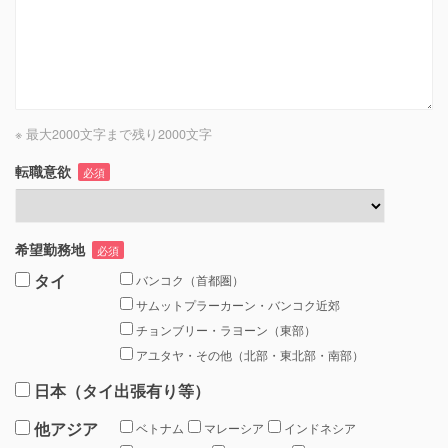
※ 最大2000文字まで
残り
2000
文字
転職意欲
必須
希望勤務地
必須
タイ
バンコク（首都圏）
サムットプラーカーン・バンコク近郊
チョンブリー・ラヨーン（東部）
アユタヤ・その他（北部・東北部・南部）
日本（タイ出張有り等）
他アジア
ベトナム
マレーシア
インドネシア