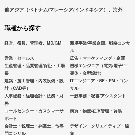
他アジア（ベトナム/マレーシア/インドネシア）、海外
職種から探す
経営、役員、管理者、MD/GM
新規事業/事業企画、戦略コンサ
ル
営業・セールス
広告・マーケティング・企画
生産管理・品質管理/保証・工場
機械エンジニア（電気/電子/半
長
導体・金型設計）
建築・施工管理・内装設備・設
ITエンジニア・SE・PM・コン
計（CAD等）
サル
人事総務・経理会計・法務・財
一般事務・秘書/アシスタント
務
コールセンター・カスタマーサ
購買・物流/在庫管理・貿易
ポート
会計士・税理士・弁護士、他専
デザイン・クリエイティブ・編
門コンサル
集