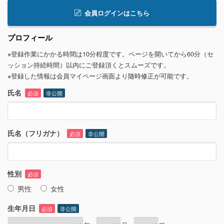
会員ログインはこちら
プロフィール
※登録作業にかかる時間は10分程度です。ページを開いてから60分（セ
ッション持続時間）以内にご登録頂くとスムーズです。
※登録した情報は会員マイページ画面より随時修正が可能です。
氏名
必須
非公開
氏名（フリガナ）
必須
非公開
性別
必須
男性
女性
生年月日
必須
非公開