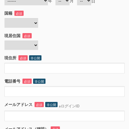
年
月
日
国籍
必須
現居住国
必須
現住所
必須
非公開
電話番号
必須
非公開
メールアドレス
必須
非公開
※ログインID
メールアドレス（確認）