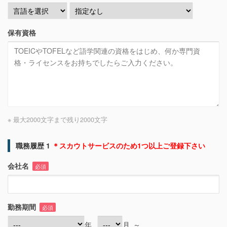
保有資格
※ 最大2000文字まで
残り
2000
文字
職務履歴 1
＊スカウトサービスのため1つ以上ご登録下さい
会社名
必須
勤務期間
必須
年
月
～