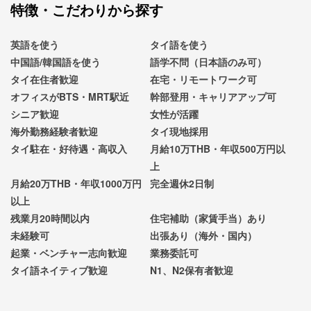
特徴・こだわりから探す
英語を使う
タイ語を使う
中国語/韓国語を使う
語学不問（日本語のみ可）
タイ在住者歓迎
在宅・リモートワーク可
オフィスがBTS・MRT駅近
幹部登用・キャリアアップ可
シニア歓迎
女性が活躍
海外勤務経験者歓迎
タイ現地採用
タイ駐在・好待遇・高収入
月給10万THB・年収500万円以
上
月給20万THB・年収1000万円
完全週休2日制
以上
残業月20時間以内
住宅補助（家賃手当）あり
未経験可
出張あり（海外・国内）
起業・ベンチャー志向歓迎
業務委託可
タイ語ネイティブ歓迎
N1、N2保有者歓迎