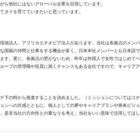
がら他社にはないグローバル企業を目指しています。
てタイを育てていきたいと思っています。
現地法人、アフリカエチオピア法人があります。当社は各拠点のメンバ
な国籍の仲間と仕事をする機会が多く、日本本社メンバーとも日本語で
ます。更に、各拠点の壁がないため、昨年は外国人で女性ではじめてベ
ループの管理職や役員に就くチャンスもある会社ですので、キャリアア
ら推進することを決めました。（ミッションについてはコチラ https://www.eco
ョンへの共感とともに、個人としての夢やキャリアプランや将来ビジョ
、是非当社の方向性との重なりを考え、当社をいい意味で活用してほし