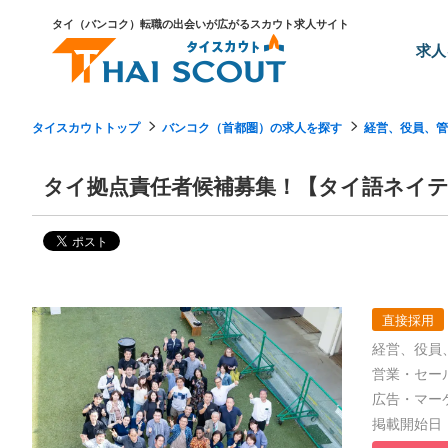
タイ（バンコク）転職の出会いが広がるスカウト求人サイト
求人
タイスカウトトップ
バンコク（首都圏）の求人を探す
経営、役員、管
タイ拠点責任者候補募集！【タイ語ネイテ
直接採用
経営、役員、
営業・セー
広告・マー
掲載開始日：2