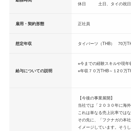
休日 土日、タイの祝日
雇用・契約形態
正社員
想定年収
タイバーツ（THB） 70万THB
※今までの経験スキルや現年
給与についての説明
※年収７０万THB～１2０万T
【今後の事業展開】
当社では「２０３０年に海外
これは単なる売上比率ではな
その先に、「フクナガの本社
イメージしています。そうし