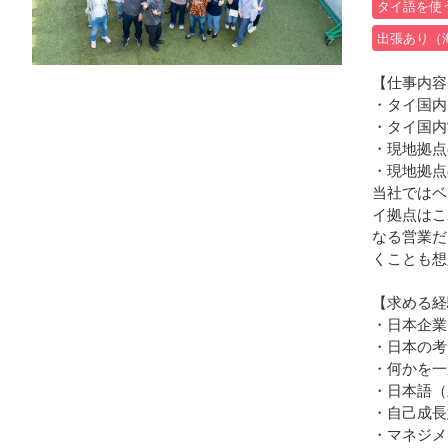
タイ語を使
出張あり（
【仕事内容
・タイ国内
・タイ国内
・現地拠点
・現地拠点
当社ではベ
イ拠点はこ
なる営業だ
くことも想
【求める経
・日本企業
・日本の考
・何かを一
・日本語（
・自己成長
・マネジメ