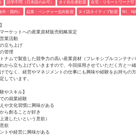
う
語学不問（日本語のみ可）
タイ在住者歓迎
在宅・リモートワーク可
海外・国内）
起業・ベンチャー志向歓迎
タイ語ネイティブ歓迎
N1、N
】
マーケットへの産業資材販売戦略策定
営業活動
の立ち上げ
の管理
トナムで製造した競争力の高い産業資材（フレキシブルコンテナ
れから立ち上げていきますので、今回採用させていただく方と一
けでなく、経営やマネジメントの仕事にも興味や経験をお持ちの
定しています。
験やスキル】
での就業経験
えや文化習慣に興味がある
から創ることが好き
上達したいという意欲）
意欲
ントや経営に興味がある