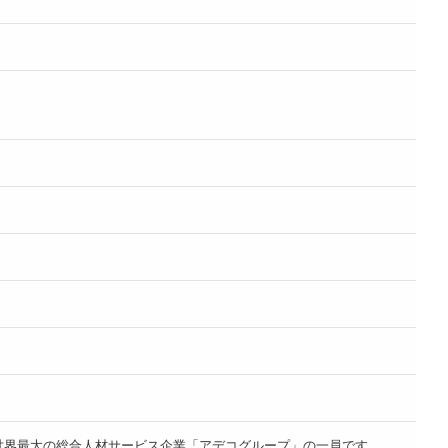
点以上を展開する、世界最大の総合人材サービス企業「アデコグループ」の一員です。