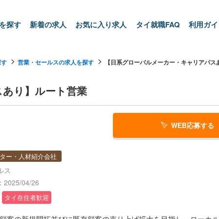
を探す
新着の求人
お気に入り求人
タイ就職FAQ
利用ガイ
探す
営業・セールスの求人を探す
【日系グローバルメーカー・キャリアパスあ.
スあり】ルート営業
WEB応募する
ター・人材紹介会社
ルス
025/04/26
タイ在住者歓迎
顧客の新規開拓並びに既存顧客の売り上げ拡大を目指し、ローカ