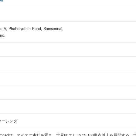
on
one A, Phaholyothin Road, Samsennai,
nd.
ソーシング
(Thailand) Limitedは、スイスに本社を置き、世界60エリアに5,100拠