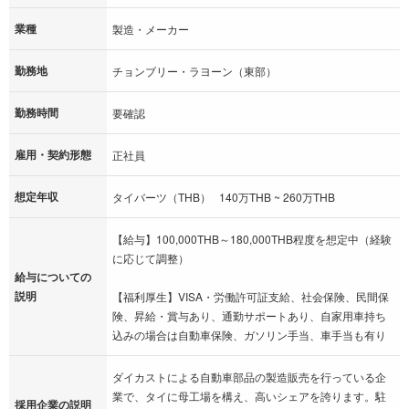
業種
製造・メーカー
勤務地
チョンブリー・ラヨーン（東部）
勤務時間
要確認
雇用・契約形態
正社員
想定年収
タイバーツ（THB） 140万THB ~ 260万THB
【給与】100,000THB～180,000THB程度を想定中（経験
に応じて調整）
給与についての
説明
【福利厚生】VISA・労働許可証支給、社会保険、民間保
険、昇給・賞与あり、通勤サポートあり、自家用車持ち
込みの場合は自動車保険、ガソリン手当、車手当も有り
ダイカストによる自動車部品の製造販売を行っている企
業で、タイに母工場を構え、高いシェアを誇ります。駐
採用企業の説明