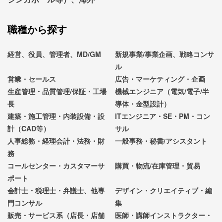
職種から探す
経営、役員、管理者、MD/GM
新規事業/事業企画、戦略コンサ
ル
営業・セールス
広告・マーケティング・企画
生産管理・品質管理/保証・工場
機械エンジニア（電気/電子/半
長
導体・金型設計）
建築・施工管理・内装設備・設
ITエンジニア・SE・PM・コン
計（CAD等）
サル
人事総務・経理会計・法務・財
一般事務・秘書/アシスタント
務
コールセンター・カスタマーサ
購買・物流/在庫管理・貿易
ポート
会計士・税理士・弁護士、他専
デザイン・クリエイティブ・編
門コンサル
集
販売・サービス系（店長・店舗
医師・講師インストラクター・