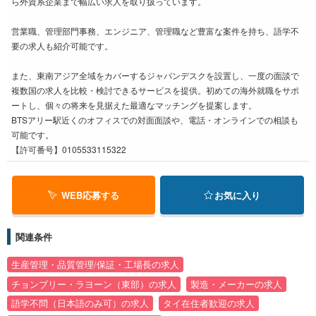
ら外資系企業まで幅広い求人を取り扱っています。
営業職、管理部門事務、エンジニア、管理職など豊富な案件を持ち、語学不
要の求人も紹介可能です。
また、東南アジア全域をカバーするジャパンデスクを設置し、一度の面談で
複数国の求人を比較・検討できるサービスを提供。初めての海外就職をサポ
ートし、個々の将来を見据えた最適なマッチングを提案します。
BTSアリー駅近くのオフィスでの対面面談や、電話・オンラインでの相談も
可能です。
【許可番号】0105533115322
WEB応募する
お気に入り
関連条件
生産管理・品質管理/保証・工場長の求人
チョンブリー・ラヨーン（東部）の求人
製造・メーカーの求人
語学不問（日本語のみ可）の求人
タイ在住者歓迎の求人