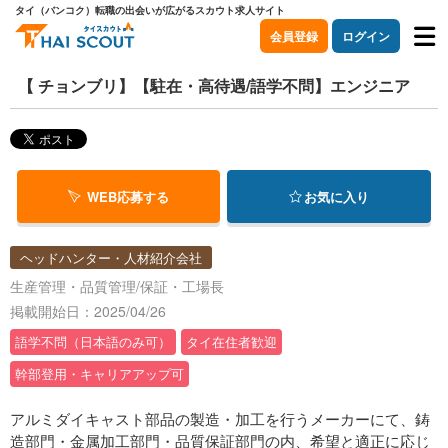
タイ（バンコク）転職の出会いが広がるスカウト求人サイト
会員登録
ログイン
【 チョンブリ】【駐在・高待遇/語学不問】エンジニア
WEB応募する
お気に入り
ヘッドハンター・人材紹介会社
生産管理・品質管理/保証・工場長
掲載開始日：2025/04/26
語学不問（日本語のみ可）
タイ在住者歓迎
幹部登用・キャリアアップ可
アルミダイキャスト部品の製造・加工を行うメーカーにて、鋳
造部門・金属加工部門・品質保証部門の内、希望と適正に応じ