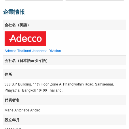
企業情報
会社名（英語）
Adecco Thailand Japanese Division
会社名（日本語orタイ語）
住所
388 S.P. Building. 11th Floor, Zone A, Phaholyothin Road, Samsennai,
Phayathai, Bangkok 10400 Thailand.
代表者名
Marie Antonette Anciro
設立年月