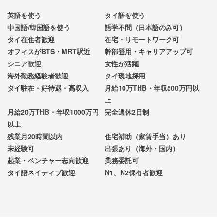
英語を使う
タイ語を使う
中国語/韓国語を使う
語学不問（日本語のみ可）
タイ在住者歓迎
在宅・リモートワーク可
オフィスがBTS・MRT駅近
幹部登用・キャリアアップ可
シニア歓迎
女性が活躍
海外勤務経験者歓迎
タイ現地採用
タイ駐在・好待遇・高収入
月給10万THB・年収500万円以
上
月給20万THB・年収1000万円
完全週休2日制
以上
残業月20時間以内
住宅補助（家賃手当）あり
未経験可
出張あり（海外・国内）
起業・ベンチャー志向歓迎
業務委託可
タイ語ネイティブ歓迎
N1、N2保有者歓迎