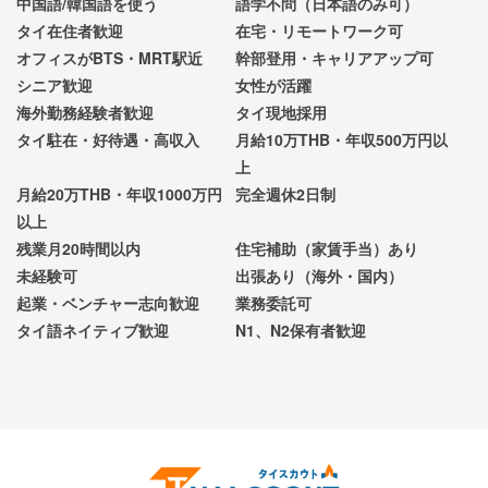
中国語/韓国語を使う
語学不問（日本語のみ可）
タイ在住者歓迎
在宅・リモートワーク可
オフィスがBTS・MRT駅近
幹部登用・キャリアアップ可
シニア歓迎
女性が活躍
海外勤務経験者歓迎
タイ現地採用
タイ駐在・好待遇・高収入
月給10万THB・年収500万円以
上
月給20万THB・年収1000万円
完全週休2日制
以上
残業月20時間以内
住宅補助（家賃手当）あり
未経験可
出張あり（海外・国内）
起業・ベンチャー志向歓迎
業務委託可
タイ語ネイティブ歓迎
N1、N2保有者歓迎