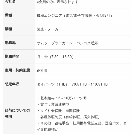
会社名
※会員のみに表示されます
職種
機械エンジニア（電気/電子/半導体・金型設計）
業種
製造・メーカー
勤務地
サムットプラーカーン・バンコク近郊
勤務時間
月 – 金（7:30 – 16:30）
雇用・契約形態
正社員
想定年収
タイバーツ（THB） 70万THB ~ 140万THB
・基本給与：5～10万バーツ/月
・賞与：業績連動型
給与についての
・タイ社会保険、民間保険
説明
・各種休暇制度（有給休暇、病欠休暇）
・その他：役職手当、社用携帯電話支給、送迎バス、タ
イ渡航費補助