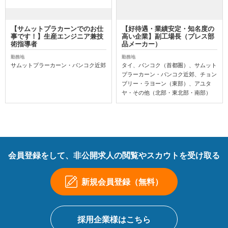
【サムットプラカーンでのお仕
【好待遇・業績安定・知名度の
事です！】生産エンジニア兼技
高い企業】副工場長（プレス部
術指導者
品メーカー）
勤務地
勤務地
サムットプラーカーン・バンコク近郊
タイ、バンコク（首都圏）、サムット
プラーカーン・バンコク近郊、チョン
ブリー・ラヨーン（東部）、アユタ
ヤ・その他（北部・東北部・南部）
会員登録をして、非公開求人の閲覧やスカウトを受け取る
新規会員登録（無料）
採用企業様はこちら