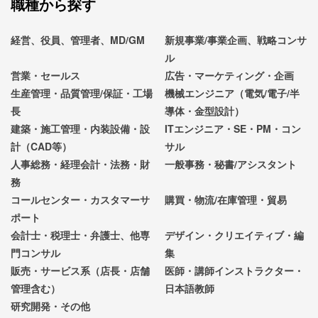
職種から探す
経営、役員、管理者、MD/GM
新規事業/事業企画、戦略コンサ
ル
営業・セールス
広告・マーケティング・企画
生産管理・品質管理/保証・工場
機械エンジニア（電気/電子/半
長
導体・金型設計）
建築・施工管理・内装設備・設
ITエンジニア・SE・PM・コン
計（CAD等）
サル
人事総務・経理会計・法務・財
一般事務・秘書/アシスタント
務
コールセンター・カスタマーサ
購買・物流/在庫管理・貿易
ポート
会計士・税理士・弁護士、他専
デザイン・クリエイティブ・編
門コンサル
集
販売・サービス系（店長・店舗
医師・講師インストラクター・
管理含む）
日本語教師
研究開発・その他