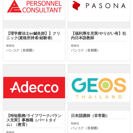
【理学療法士or鍼灸師】】クリ
【福利厚生充実/やりがい有】社
ニック(資格所持者/経験者)
内日本語教師
勤務地
勤務地
バンコク（首都圏）
バンコク（首都圏）
【時短勤務/ライフワークバラン
日本語講師（非常勤）
ス充実】事務職（パートタイ
勤務地
ム）（教育）
バンコク（首都圏）
勤務地