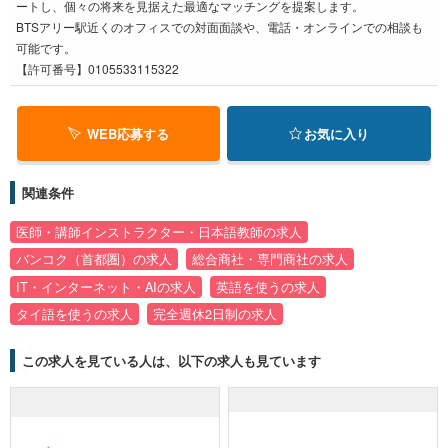
ートし、個々の将来を見据えた最適なマッチングを提案します。
BTSアリー駅近くのオフィスでの対面面談や、電話・オンラインでの相談も
可能です。
【許可番号】0105533115322
WEB応募する
お気に入り
関連条件
医師・講師インストラクター・日本語教師の求人
バンコク（首都圏）の求人
総合商社・専門商社の求人
IT・インターネット・AIの求人
英語を使うの求人
タイ語を使うの求人
完全週休2日制の求人
この求人を見ている人は、以下の求人も見ています