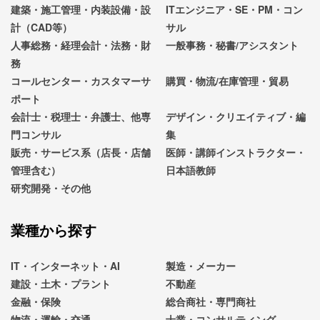
建築・施工管理・内装設備・設
ITエンジニア・SE・PM・コン
計（CAD等）
サル
人事総務・経理会計・法務・財
一般事務・秘書/アシスタント
務
コールセンター・カスタマーサ
購買・物流/在庫管理・貿易
ポート
会計士・税理士・弁護士、他専
デザイン・クリエイティブ・編
門コンサル
集
販売・サービス系（店長・店舗
医師・講師インストラクター・
管理含む）
日本語教師
研究開発・その他
業種から探す
IT・インターネット・AI
製造・メーカー
建設・土木・プラント
不動産
金融・保険
総合商社・専門商社
物流・運輸・交通
士業・コンサルティング