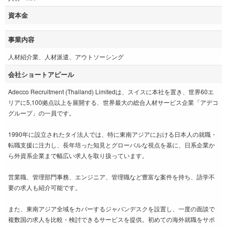
資本金
事業内容
人材紹介業、人材派遣、アウトソーシング
会社ショートアピール
Adecco Recruitment (Thailand) Limitedは、スイスに本社を置き、世界60エ
リアに5,100拠点以上を展開する、世界最大の総合人材サービス企業「アデコ
グループ」の一員です。
1990年に設立されたタイ法人では、特に東南アジアにおける日本人の就職・
転職支援に注力し、長年培った知見とグローバルな視点を基に、日系企業か
ら外資系企業まで幅広い求人を取り扱っています。
営業職、管理部門事務、エンジニア、管理職など豊富な案件を持ち、語学不
要の求人も紹介可能です。
また、東南アジア全域をカバーするジャパンデスクを設置し、一度の面談で
複数国の求人を比較・検討できるサービスを提供。初めての海外就職をサポ