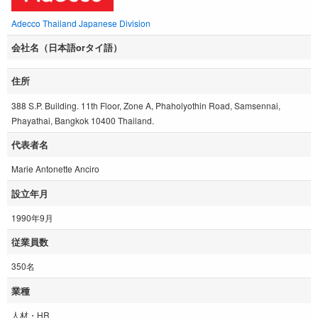
Adecco Thailand Japanese Division
会社名（日本語orタイ語）
住所
388 S.P. Building. 11th Floor, Zone A, Phaholyothin Road, Samsennai,
Phayathai, Bangkok 10400 Thailand.
代表者名
Marie Antonette Anciro
設立年月
1990年9月
従業員数
350名
業種
人材・HR