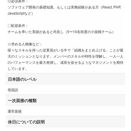
◎必須条件：
ソフトウェア開発の基礎知識、もしくは実務経験がある方（React, PHP,
JavaScriptなど）
〇歓迎条件：
チームを率いた実績があると尚良し（5〜10名程度の小規模チーム）
☆求める人物像など：
様々なスキルを持った従業員がいる中で「組織をまとめ上げる」ことが最
大のミッションとなります。メンバーのスキルや特性を理解し、一人一人
のパフォーマンスを最大発揮し、成長を促せるようなマネジメントを期待
しています。
日本語のレベル
母国語
一次面接の種類
通常面接
休日についての説明