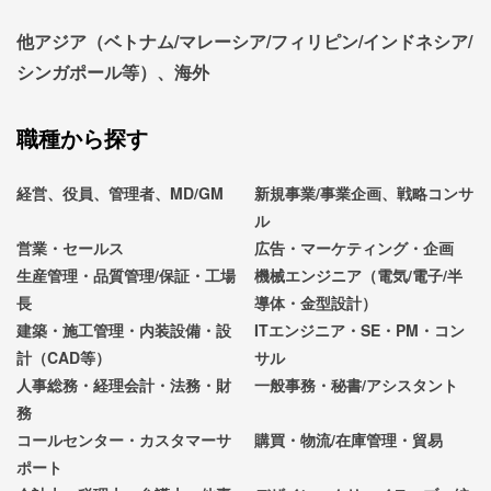
他アジア（ベトナム/マレーシア/フィリピン/インドネシア/
シンガポール等）、海外
職種から探す
経営、役員、管理者、MD/GM
新規事業/事業企画、戦略コンサ
ル
営業・セールス
広告・マーケティング・企画
生産管理・品質管理/保証・工場
機械エンジニア（電気/電子/半
長
導体・金型設計）
建築・施工管理・内装設備・設
ITエンジニア・SE・PM・コン
計（CAD等）
サル
人事総務・経理会計・法務・財
一般事務・秘書/アシスタント
務
コールセンター・カスタマーサ
購買・物流/在庫管理・貿易
ポート