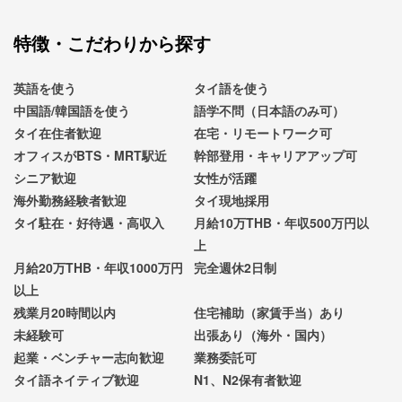
特徴・こだわりから探す
英語を使う
タイ語を使う
中国語/韓国語を使う
語学不問（日本語のみ可）
タイ在住者歓迎
在宅・リモートワーク可
オフィスがBTS・MRT駅近
幹部登用・キャリアアップ可
シニア歓迎
女性が活躍
海外勤務経験者歓迎
タイ現地採用
タイ駐在・好待遇・高収入
月給10万THB・年収500万円以
上
月給20万THB・年収1000万円
完全週休2日制
以上
残業月20時間以内
住宅補助（家賃手当）あり
未経験可
出張あり（海外・国内）
起業・ベンチャー志向歓迎
業務委託可
タイ語ネイティブ歓迎
N1、N2保有者歓迎