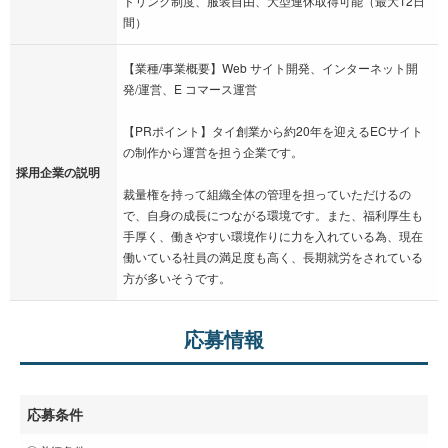
ドリンク制度、服装自由、大型連休取得可能（最大12日
間）
【業種/事業概要】Web サイト開発、インターネット開
発/運営、E コマース運営
【PRポイント】タイ創業から約20年を迎えるECサイト
の制作から運営を担う企業です。
採用企業の説明
裁量権を持って組織全体の管理を担っていただけるの
で、自身の成長につながる環境です。また、福利厚生も
手厚く、働きやすい環境作りに力を入れている為、現在
働いている社員の満足度も高く、長期就労をされている
方が多いそうです。
応募情報
応募条件