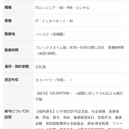
職種
ITエンジニア・SE・PM・コンサル
業種
IT・インターネット・AI
勤務地
バンコク（首都圏）
フレックスタイム制：8:00～9:00の間に出社 実働8時間
勤務時間
（休憩1時間）
雇用・契約形態
正社員
想定年収
タイバーツ（THB） ~
【給与】120,000THB～ ※経験に応じてそれ以上も検討
可能
給与についての
【福利厚生】ビザ/就労許可証支給、社会保険、医療保
説明
険、昇給、賞与、有給、健康報奨休日、皆勤手当、健康
診断、初回渡航費用を全額返金、産休/育休制度、フリー