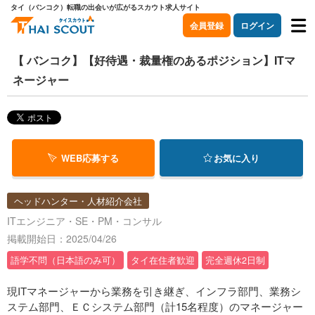
タイ（バンコク）転職の出会いが広がるスカウト求人サイト
会員登録
ログイン
【 バンコク】【好待遇・裁量権のあるポジション】ITマ
ネージャー
WEB応募する
お気に入り
ヘッドハンター・人材紹介会社
ITエンジニア・SE・PM・コンサル
掲載開始日：2025/04/26
語学不問（日本語のみ可）
タイ在住者歓迎
完全週休2日制
現ITマネージャーから業務を引き継ぎ、インフラ部門、業務シ
ステム部門、ＥＣシステム部門（計15名程度）のマネージャー