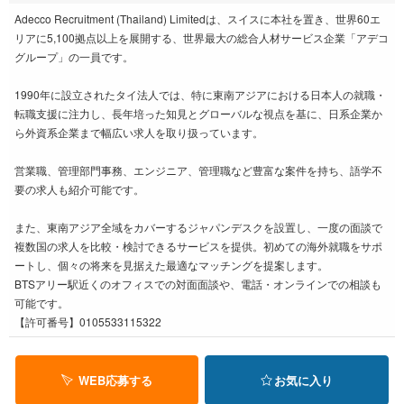
Adecco Recruitment (Thailand) Limitedは、スイスに本社を置き、世界60エ
リアに5,100拠点以上を展開する、世界最大の総合人材サービス企業「アデコ
グループ」の一員です。
1990年に設立されたタイ法人では、特に東南アジアにおける日本人の就職・
転職支援に注力し、長年培った知見とグローバルな視点を基に、日系企業か
ら外資系企業まで幅広い求人を取り扱っています。
営業職、管理部門事務、エンジニア、管理職など豊富な案件を持ち、語学不
要の求人も紹介可能です。
また、東南アジア全域をカバーするジャパンデスクを設置し、一度の面談で
複数国の求人を比較・検討できるサービスを提供。初めての海外就職をサポ
ートし、個々の将来を見据えた最適なマッチングを提案します。
BTSアリー駅近くのオフィスでの対面面談や、電話・オンラインでの相談も
可能です。
【許可番号】0105533115322
WEB応募する
お気に入り