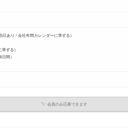
勤日あり / 会社年間カレンダーに準ずる）
に準ずる）
 6日間）
会員のみ応募できます