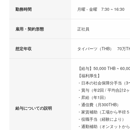
勤務時間
月曜 - 金曜 7:30 ~ 16:30
雇用・契約形態
正社員
想定年収
タイバーツ（THB） 70万THB
【給与】50,000 THB ~ 60,0
【福利厚生】
・日本の社会保障分手当（3
・賞与（年2回 / 平均合計2
・昇給（年1回）
・通信費（月300THB）
給与についての説明
・家賃補助（工場から半径５キ
・役職手当（経験により）
・通勤補助（オンヌットから