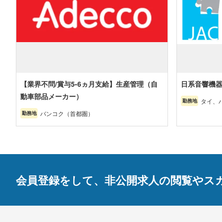
【業界不問/賞与5-6ヵ月支給】生産管理（自
日系音響機器
動車部品メーカー）
タイ、
勤務地
ーカー
バンコク（首都圏）
勤務地
ラヨー
部・東
会員登録をして、非公開求人の閲覧やス