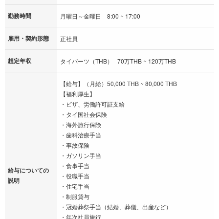
勤務時間
月曜日～金曜日 8:00 ~ 17:00
雇用・契約形態
正社員
想定年収
タイバーツ（THB） 70万THB ~ 120万THB
【給与】（月給）50,000 THB ~ 80,000 THB
【福利厚生】
・ビザ、労働許可証支給
・タイ国社会保険
・海外旅行保険
・歯科治療手当
・事故保険
・ガソリン手当
・食事手当
給与についての
・役職手当
説明
・住宅手当
・制服貸与
・冠婚葬祭手当（結婚、葬儀、出産など）
・年次社員旅行