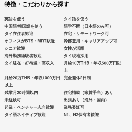
特徴・こだわりから探す
英語を使う
タイ語を使う
中国語/韓国語を使う
語学不問（日本語のみ可）
タイ在住者歓迎
在宅・リモートワーク可
オフィスがBTS・MRT駅近
幹部登用・キャリアアップ可
シニア歓迎
女性が活躍
海外勤務経験者歓迎
タイ現地採用
タイ駐在・好待遇・高収入
月給10万THB・年収500万円以
上
月給20万THB・年収1000万円
完全週休2日制
以上
残業月20時間以内
住宅補助（家賃手当）あり
未経験可
出張あり（海外・国内）
起業・ベンチャー志向歓迎
業務委託可
タイ語ネイティブ歓迎
N1、N2保有者歓迎