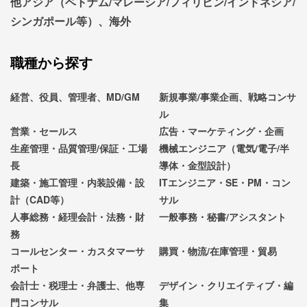
他アジア（ベトナム/マレーシア/フィリピン/インドネシア/
シンガポール等）、海外
職種から探す
経営、役員、管理者、MD/GM
新規事業/事業企画、戦略コンサ
ル
営業・セールス
広告・マーケティング・企画
生産管理・品質管理/保証・工場
機械エンジニア（電気/電子/半
長
導体・金型設計）
建築・施工管理・内装設備・設
ITエンジニア・SE・PM・コン
計（CAD等）
サル
人事総務・経理会計・法務・財
一般事務・秘書/アシスタント
務
コールセンター・カスタマーサ
購買・物流/在庫管理・貿易
ポート
会計士・税理士・弁護士、他専
デザイン・クリエイティブ・編
門コンサル
集