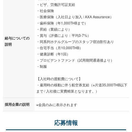
・ビザ、労働許可証支給
・社会保険
・医療保険（入社日より加入 / AXA Assurance）
・歯科保険（年1,000THBまで）
・昇給（業績により）
・賞与（評価により：平均3-7%）
給与についての
・同系列ホテルグループのスタッフ宿泊割引あり
説明
・住宅手当（月10,000THB）
・健康診断（年1回）
・プロビデントファンド（試用期間通過後より）
・制服
【入社時の渡航費について】
・雇用時の移動に伴う航空券支給（※片道35,000THB以下
まで / 入社後に実費精算となります。）
採用企業の説明
※会員のみに表示されます
応募情報