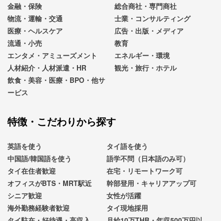
金融・保険
総合商社・専門商社
物流・運輸・交通
士業・コンサルティング
医療・ヘルスケア
広告・出版・メディア
流通・小売
教育
エンタメ・アミューズメント
エネルギー・環境
人材紹介・人材派遣・HR
観光・旅行・ホテル
飲食・美容・医療・BPO・他サ
ービス
特徴・こだわりから探す
英語を使う
タイ語を使う
中国語/韓国語を使う
語学不問（日本語のみ可）
タイ在住者歓迎
在宅・リモートワーク可
オフィスがBTS・MRT駅近
幹部登用・キャリアアップ可
シニア歓迎
女性が活躍
海外勤務経験者歓迎
タイ現地採用
タイ駐在・好待遇・高収入
月給10万THB・年収500万円以