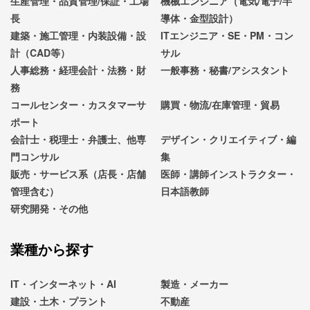
生産管理・品質管理/保証・工場
機械エンジニア（電気/電子/半
長
導体・金型設計）
建築・施工管理・内装設備・設
ITエンジニア・SE・PM・コン
計（CAD等）
サル
人事総務・経理会計・法務・財
一般事務・秘書/アシスタント
務
コールセンター・カスタマーサ
購買・物流/在庫管理・貿易
ポート
会計士・税理士・弁護士、他専
デザイン・クリエイティブ・編
門コンサル
集
販売・サービス系（店長・店舗
医師・講師インストラクター・
管理含む）
日本語教師
研究開発・その他
業種から探す
IT・インターネット・AI
製造・メーカー
建設・土木・プラント
不動産