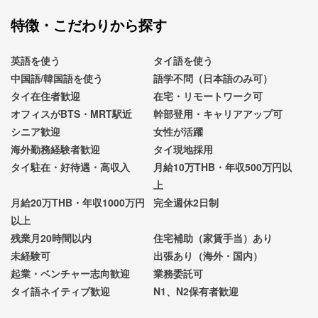
特徴・こだわりから探す
英語を使う
タイ語を使う
中国語/韓国語を使う
語学不問（日本語のみ可）
タイ在住者歓迎
在宅・リモートワーク可
オフィスがBTS・MRT駅近
幹部登用・キャリアアップ可
シニア歓迎
女性が活躍
海外勤務経験者歓迎
タイ現地採用
タイ駐在・好待遇・高収入
月給10万THB・年収500万円以
上
月給20万THB・年収1000万円
完全週休2日制
以上
残業月20時間以内
住宅補助（家賃手当）あり
未経験可
出張あり（海外・国内）
起業・ベンチャー志向歓迎
業務委託可
タイ語ネイティブ歓迎
N1、N2保有者歓迎