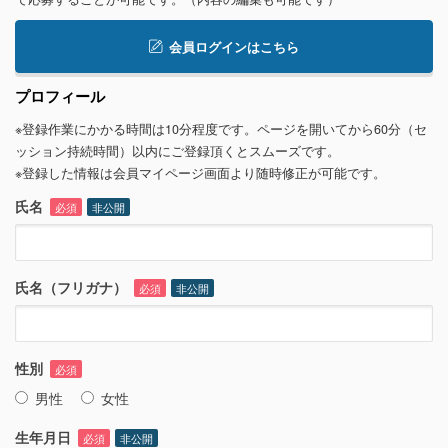
会員ログインはこちら
プロフィール
※登録作業にかかる時間は10分程度です。ページを開いてから60分（セ
ッション持続時間）以内にご登録頂くとスムーズです。
※登録した情報は会員マイページ画面より随時修正が可能です。
氏名
必須
非公開
氏名（フリガナ）
必須
非公開
性別
必須
男性
女性
生年月日
必須
非公開