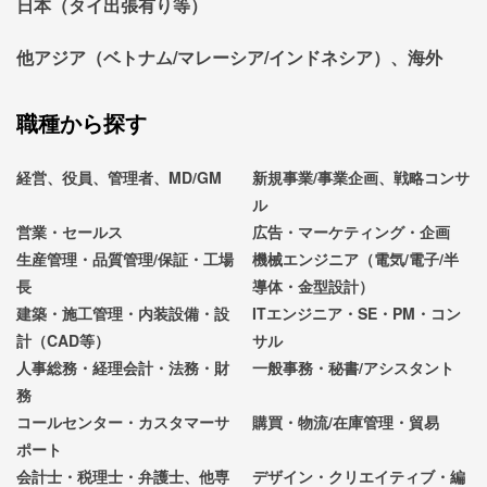
日本（タイ出張有り等）
他アジア（ベトナム/マレーシア/インドネシア）、海外
職種から探す
経営、役員、管理者、MD/GM
新規事業/事業企画、戦略コンサ
ル
営業・セールス
広告・マーケティング・企画
生産管理・品質管理/保証・工場
機械エンジニア（電気/電子/半
長
導体・金型設計）
建築・施工管理・内装設備・設
ITエンジニア・SE・PM・コン
計（CAD等）
サル
人事総務・経理会計・法務・財
一般事務・秘書/アシスタント
務
コールセンター・カスタマーサ
購買・物流/在庫管理・貿易
ポート
会計士・税理士・弁護士、他専
デザイン・クリエイティブ・編