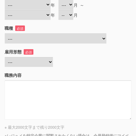
年
月
～
年
月
職種
必須
雇用形態
必須
職務内容
※ 最大2000文字まで
残り
2000
文字
※レジュメを特定企業に閲覧されたくない場合は、会員登録後にマイペ