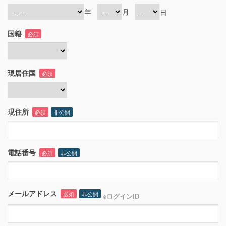
年
月
日
国籍
必須
現居住国
必須
現住所
必須
非公開
電話番号
必須
非公開
メールアドレス
必須
非公開
※ログインID