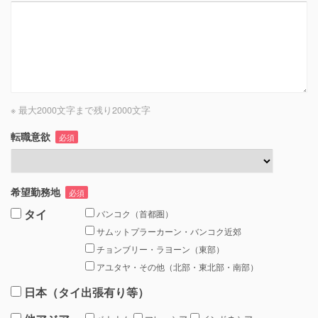
※ 最大2000文字まで
残り
2000
文字
転職意欲
必須
希望勤務地
必須
タイ
バンコク（首都圏）
サムットプラーカーン・バンコク近郊
チョンブリー・ラヨーン（東部）
アユタヤ・その他（北部・東北部・南部）
日本（タイ出張有り等）